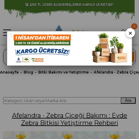
⚠️ SATIŞLARIMIZ YALNIZCA İSTANBUL İLİ İLE SINIRLIDIR.
0
×
ARA
Anasayfa
Blog
Bitki Bakımı ve Yetiştirme
Ara
Afelandra - Zebra Çiçeği Bakımı : Evde
Zebra Bitkisi Yetiştirme Rehberi