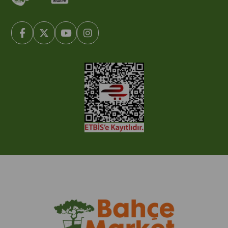
© 2005-2022 Ticimax E Ticaret Yazılımları ve E Ticaret Paketleri /
Ticimax Bilişim Teknolojileri A.Ş. Her Hakkı Saklıdır.