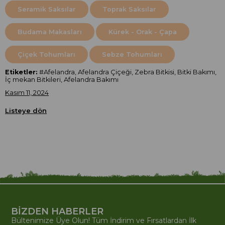
Seramik Saksılar
Toprak Saksılar
Budama Makasları
Kürek - Orak - Çapa
Çiçek Tohumları
Sebze Tohumları
Etiketler:
#Afelandra, Afelandra Çiçeği, Zebra Bitkisi, Bitki Bakımı,
İç mekan Bitkileri, Afelandra Bakımı
Kasım 11, 2024
Listeye dön
BİZDEN HABERLER
Bültenimize Üye Olun! Tüm İndirim ve Fırsatlardan İlk