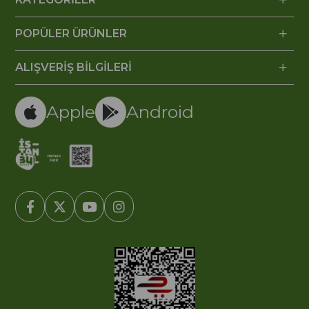
POPÜLER ÜRÜNLER
ALIŞVERİŞ BİLGİLERİ
Apple
Android
© 2005-2022 Ticimax E Ticaret Yazılımları ve E Ticaret Paketleri /
Ticimax Bilişim Teknolojileri A.Ş. Her Hakkı Saklıdır.