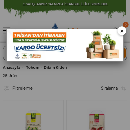
⚠️ SATIŞLARIMIZ YALNIZCA İSTANBUL İLİ İLE SINIRLIDIR.
0
×
ARA
Anasayfa
Tohum
Dikim Kitleri
28 Ürün
Filtreleme
Sıralama