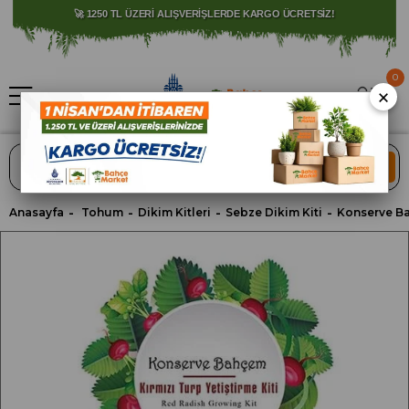
⚠️ SATIŞLARIMIZ YALNIZCA İSTANBUL İLİ İLE SINIRLIDIR.
0
×
ARA
Anasayfa
Tohum
Dikim Kitleri
Sebze Dikim Kiti