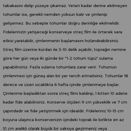
tabakasını delip yüzeye çıkamaz. Yeteri kadar derine ekilmeyen
tohumlar ise, gerekli nemden yoksun kalır ve çimlenip
gelişemez. Bu sebeple tohumlar doğru derinliğe ekilmelidir.
Fidelerinizin yetişeceği konserveye streç film ile örterek sera
etkisi yaratabilir, çimlenmenin başlamasını hızlandırabilirsiniz.
Streç film üzerine kürdan ile 5-10 delik açabilir, toprağın nemine
göre her gün veya iki günde bir "1-2 tohum tüpü" sulama
yapabilirsiniz. Fazla sulama tohumlara zarar verir. Tohumun
çimlenmesi için güneş alan bir yer tercih etmelisiniz. Tohumlar 18
derece ve üzeri sıcaklıkta 6 hafta içinde çimlenmeye başlar.
Çimlenme başladıktan sonra streç filmi kaldırıp, 1 kitten 10 adete
kadar fide alabilirsiniz. Konserve ölçüleri 9 cm yükseklik ve 7 cm
çapındadır ve fide yetiştirmek için idealdir. Fideleriniz 10-15 cm
boyuna ulaşınca konservenizin içindeki toprak ile birlikte en az
10 cm aralıklı olarak büyük bir saksıya geçirmeniz veya