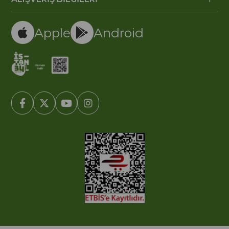
Apple
Android
© 2005-2022 Ticimax E Ticaret Yazılımları ve E Ticaret Paketleri /
Ticimax Bilişim Teknolojileri A.Ş. Her Hakkı Saklıdır.