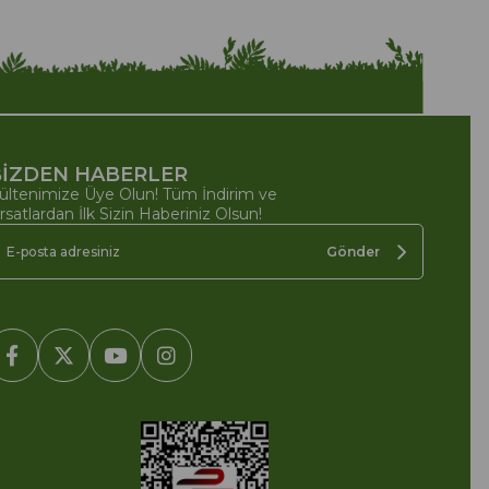
İZDEN HABERLER
ültenimize Üye Olun! Tüm İndirim ve
ırsatlardan İlk Sizin Haberiniz Olsun!
Gönder
2005-2022 Ticimax E Ticaret Yazılımları ve E Ticaret Paketleri /
cimax Bilişim Teknolojileri A.Ş. Her Hakkı Saklıdır.