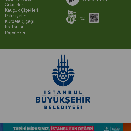
Orkideler
Kauçuk Çiçekleri
Palmiyeler
Kurdele Çiçeği
Krotonlar
Papatyalar