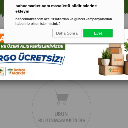
🚀 1250 TL ÜZERİ ALIŞVERİŞLERDE KARGO ÜCRETSİZ!
bahcemarket.com masaüstü bildirimlerine
ekleyin.
bahcemarket.com özel fırsatlardan ve güncel kampanyalardan
haberiniz olsun ister misiniz?
Daha Sonra
Evet
Toprak Ve
Gübreler
To
ri
Torf