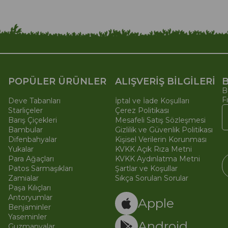
POPÜLER ÜRÜNLER
ALIŞVERİŞ BİLGİLERİ
B
B
F
Deve Tabanları
İptal ve İade Koşulları
Starliçeler
Çerez Politikası
Barış Çiçekleri
Mesafeli Satış Sözleşmesi
Bambular
Gizlilik ve Güvenlik Politikası
Difenbahyalar
Kişisel Verilerin Korunması
Yukalar
KVKK Açık Rıza Metni
Para Ağaçları
KVKK Aydınlatma Metni
Patos Sarmaşıkları
Şartlar ve Koşullar
Zamialar
Sıkça Sorulan Sorular
Paşa Kılıçları
© 
Ti
Antoryumlar
Apple
Benjaminler
Yaseminler
Android
Guzmanyalar