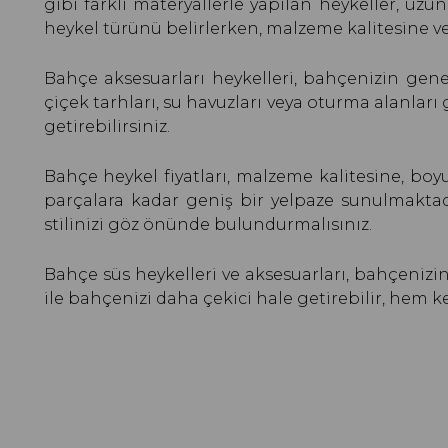
gibi farklı materyallerle yapılan heykeller, uz
heykel türünü belirlerken, malzeme kalitesine ve
Bahçe aksesuarları heykelleri, bahçenizin genel
çiçek tarhları, su havuzları veya oturma alanları 
getirebilirsiniz.
Bahçe heykel fiyatları, malzeme kalitesine, boy
parçalara kadar geniş bir yelpaze sunulmaktad
stilinizi göz önünde bulundurmalısınız.
Bahçe süs heykelleri ve aksesuarları, bahçenizin
ile bahçenizi daha çekici hale getirebilir, hem ke