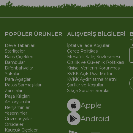
POPÜLER ÜRÜNLER
ALIŞVERİŞ BİLGİLERİ
B
B
F
Deve Tabanları
İptal ve İade Koşulları
Starliçeler
Çerez Politikası
Barış Çiçekleri
Mesafeli Satış Sözleşmesi
Bambular
Gizlilik ve Güvenlik Politikası
Difenbahyalar
Kişisel Verilerin Korunması
Yukalar
KVKK Açık Rıza Metni
Para Ağaçları
KVKK Aydınlatma Metni
Patos Sarmaşıkları
Şartlar ve Koşullar
Zamialar
Sıkça Sorulan Sorular
Paşa Kılıçları
© 
Ti
Antoryumlar
Apple
Benjaminler
Yaseminler
Android
Guzmanyalar
Orkideler
Kauçuk Çiçekleri