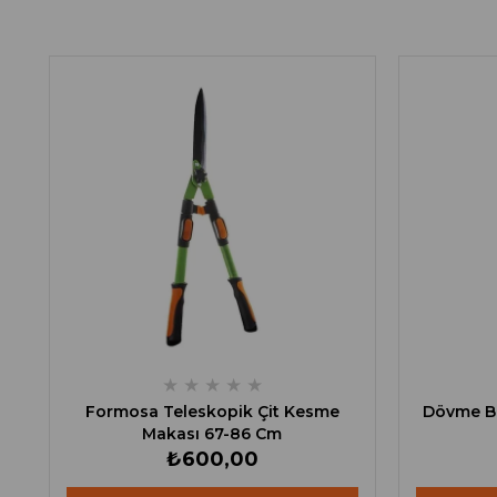
★
★
★
★
★
Formosa Teleskopik Çit Kesme
Dövme Bı
Makası 67-86 Cm
₺600,00