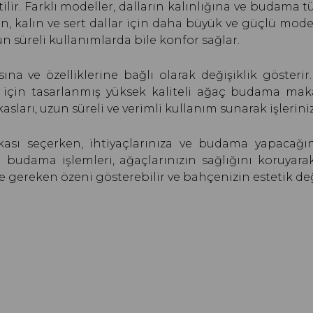
lir. Farklı modeller, dalların kalınlığına ve budama tü
n, kalın ve sert dallar için daha büyük ve güçlü mode
 süreli kullanımlarda bile konfor sağlar.
sına ve özelliklerine bağlı olarak değişiklik göste
m için tasarlanmış yüksek kaliteli ağaç budama makasl
arı, uzun süreli ve verimli kullanım sunarak işlerinizi
sı seçerken, ihtiyaçlarınıza ve budama yapacağı
 budama işlemleri, ağaçlarınızın sağlığını koruyara
e gereken özeni gösterebilir ve bahçenizin estetik değer