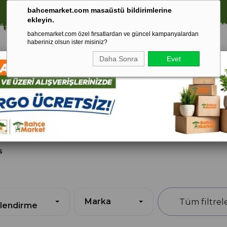
⚠️ SATIŞLARIMIZ YALNIZCA İSTANBUL İLİ İLE SINIRLIDIR.
bahcemarket.com masaüstü bildirimlerine
ekleyin.
bahcemarket.com özel fırsatlardan ve güncel kampanyalardan
haberiniz olsun ister misiniz?
Daha Sonra
Evet
Toprak Ve
Gübreler
To
ri
Torf
s
Marka
lendirme