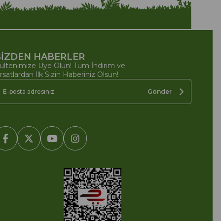
İZDEN HABERLER
ültenimize Üye Olun! Tüm İndirim ve
ırsatlardan İlk Sizin Haberiniz Olsun!
Gönder
2005-2022 Ticimax E Ticaret Yazılımları ve E Ticaret Paketleri /
cimax Bilişim Teknolojileri A.Ş. Her Hakkı Saklıdır.