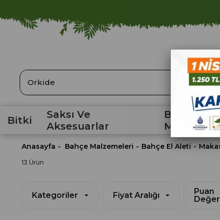
ARA
Saksı Ve
Bahçe
Bitki
Aksesuarlar
Malzemele
Anasayfa
Bahçe Malzemeleri
Bahçe El Aleti
Maka
13 Ürün
Puan
Kategoriler
Fiyat Aralığı
Değer