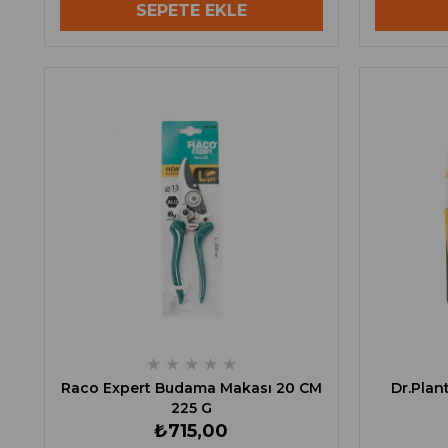
SEPETE EKLE
★
★
★
★
★
Raco Expert Budama Makası 20 CM
Dr.Pla
225 G
₺715,00