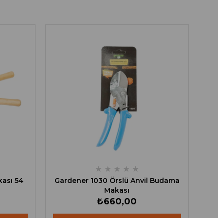
★
★
★
★
★
kası 54
Gardener 1030 Örslü Anvil Budama
Makası
₺660,00