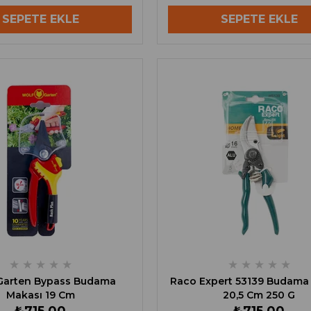
SEPETE EKLE
SEPETE EKLE
★
★
★
★
★
★
★
★
★
★
Garten Bypass Budama
Raco Expert 53139 Budama
Makası 19 Cm
20,5 Cm 250 G