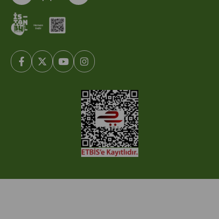
© 2005-2022 Ticimax E Ticaret Yazılımları ve E Ticaret Paketleri /
Ticimax Bilişim Teknolojileri A.Ş. Her Hakkı Saklıdır.