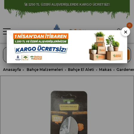
⚠️ SATIŞLARIMIZ YALNIZCA İSTANBUL İLİ İLE SINIRLIDIR.
0
×
ARA
Anasayfa
Bahçe Malzemeleri
Bahçe El Aleti
Makas