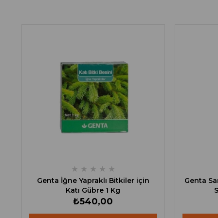
★
★
★
★
★
Genta İğne Yapraklı Bitkiler için
Genta Sar
Katı Gübre 1 Kg
S
₺540,00