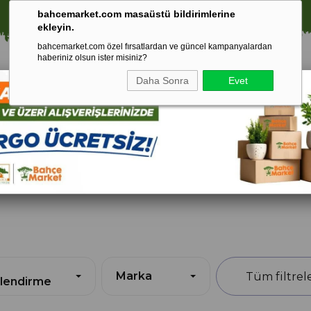
🚀 1250 TL ÜZERİ ALIŞVERİŞLERDE KARGO ÜCRETSİZ!
bahcemarket.com masaüstü bildirimlerine
ekleyin.
bahcemarket.com özel fırsatlardan ve güncel kampanyalardan
haberiniz olsun ister misiniz?
Daha Sonra
Evet
Toprak Ve
Gübreler
To
ri
Torf
Marka
lendirme