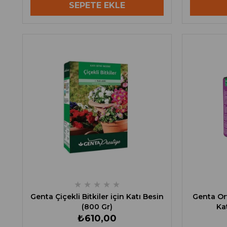
SEPETE EKLE
★
★
★
★
★
Genta Çiçekli Bitkiler için Katı Besin
Genta Ort
(800 Gr)
Kat
₺610,00