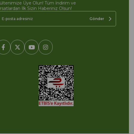
ültenimize Üye Olun! Tüm İndirim ve
ırsatlardan İlk Sizin Haberiniz Olsun!
Gönder
2005-2022 Ticimax E Ticaret Yazılımları ve E Ticaret Paketleri /
cimax Bilişim Teknolojileri A.Ş. Her Hakkı Saklıdır.