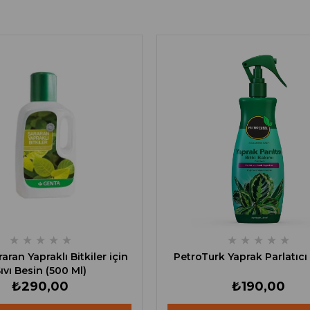
★
★
★
★
★
★
★
★
★
★
aran Yapraklı Bitkiler için
PetroTurk Yaprak Parlatıcı
ıvı Besin (500 Ml)
₺290,00
₺190,00