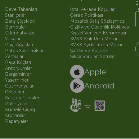
B
F
Deve Tabanları
İptal ve İade Koşulları
Starliçeler
Çerez Politikası
Barış Çiçekleri
Mesafeli Satış Sözleşmesi
Bambular
Gizlilik ve Güvenlik Politikası
Difenbahyalar
Kişisel Verilerin Korunması
Yukalar
KVKK Açık Rıza Metni
Para Ağaçları
KVKK Aydınlatma Metni
Patos Sarmaşıkları
Şartlar ve Koşullar
Zamialar
Sıkça Sorulan Sorular
Paşa Kılıçları
© 
Ti
Antoryumlar
Apple
Benjaminler
Yaseminler
Android
Guzmanyalar
Orkideler
Kauçuk Çiçekleri
Palmiyeler
Kurdele Çiçeği
Krotonlar
Papatyalar