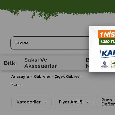
ARA
Saksı Ve
Bahçe
Bitki
Aksesuarlar
Malzemele
Anasayfa
Gübreler
Çiçek Gübresi
7 Ürün
Puan
Kategoriler
Fiyat Aralığı
Değer