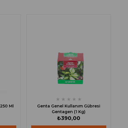
★
★
★
★
★
 250 Ml
Genta Genel Kullanım Gübresi
Gentagen (1 Kg)
₺390,00