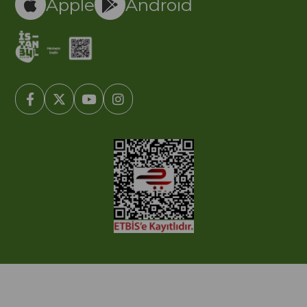
Apple
Android
© 2005-2022 Ticimax E Ticaret Yazılımları ve E Ticaret Paketleri /
Ticimax Bilişim Teknolojileri A.Ş. Her Hakkı Saklıdır.