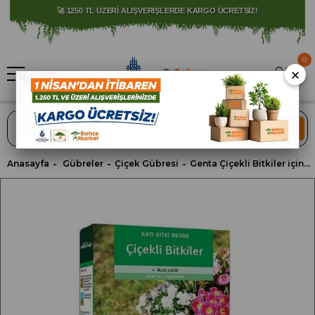
⚠️ SATIŞLARIMIZ YALNIZCA İSTANBUL İLİ İLE SINIRLIDIR.
0
×
ARA
Anasayfa
Gübreler
Çiçek Gübresi
Genta Çiçekli Bitkiler için Katı Besin (800 Gr)