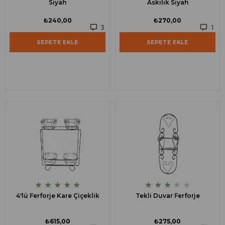
Siyah
Askılık Siyah
₺240,00
₺270,00
3
1
SEPETE EKLE
SEPETE EKLE
★
★
★
★
★
★
★
★
★
★
4'lü Ferforje Kare Çiçeklik
Tekli Duvar Ferforje
₺615,00
₺275,00