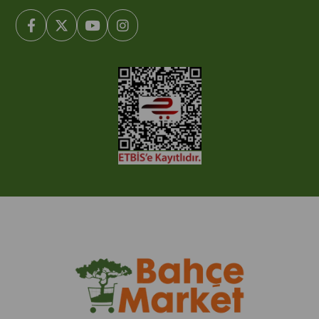
© 2005-2022 Ticimax E Ticaret Yazılımları ve E Ticaret Paketleri /
Ticimax Bilişim Teknolojileri A.Ş. Her Hakkı Saklıdır.