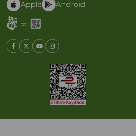
Apple
Android
© 2005-2022 Ticimax E Ticaret Yazılımları ve E Ticaret Paketleri /
Ticimax Bilişim Teknolojileri A.Ş. Her Hakkı Saklıdır.