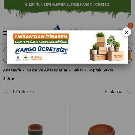
⚠️ SATIŞLARIMIZ YALNIZCA İSTANBUL İLİ İLE SINIRLIDIR.
🚀 1250 TL ÜZERİ ALIŞVERİŞLERDE KARGO ÜCRETSİZ!
0
×
ARA
Anasayfa
Saksı Ve Aksesuarlar
Saksı
Toprak Saksı
3 Ürün
Filtreleme
Sıralama