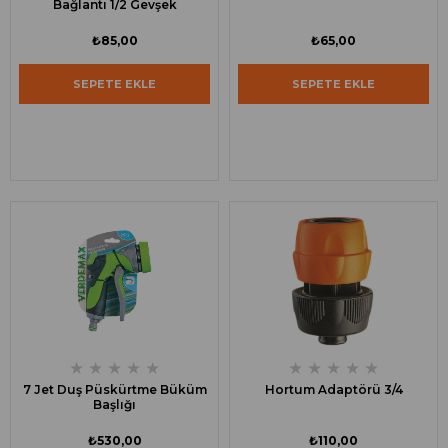
Bağlantı 1/2 Gevşek
₺85,00
₺65,00
SEPETE EKLE
SEPETE EKLE
★
★
★
★
★
★
★
★
★
★
7 Jet Duş Püskürtme Büküm
Hortum Adaptörü 3/4
Başlığı
₺530,00
₺110,00