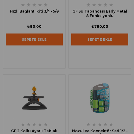
★
★
★
★
★
★
★
★
★
★
Hızlı Bağlantı Kiti 3/4 - 5/8
GF Su Tabancası Early Metal
8 Fonksiyonlu
₺80,00
₺780,00
SEPETE EKLE
SEPETE EKLE
★
★
★
★
★
★
★
★
★
★
GF 2 Kollu Ayarlı Tablalı
Nozul Ve Konnektör Seti 1/2 -