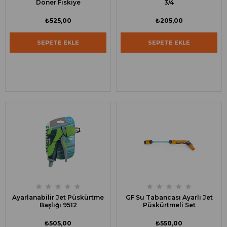
Döner Fiskiye
3/4
₺525,00
₺205,00
SEPETE EKLE
SEPETE EKLE
★
★
★
★
★
★
★
★
★
★
Ayarlanabilir Jet Püskürtme
GF Su Tabancası Ayarlı Jet
Başlığı 9512
Püskürtmeli Set
₺505,00
₺550,00