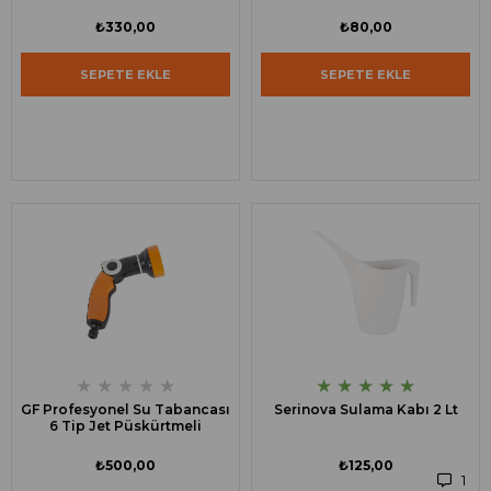
₺330,00
₺80,00
SEPETE EKLE
SEPETE EKLE
★
★
★
★
★
★
★
★
★
★
GF Profesyonel Su Tabancası
Serinova Sulama Kabı 2 Lt
6 Tip Jet Püskürtmeli
₺500,00
₺125,00
1