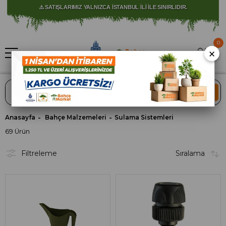
🚀 1250 TL ÜZERİ ALIŞVERİŞLERDE KARGO ÜCRETSİZ!
0
×
ARA
Anasayfa
Bahçe Malzemeleri
Sulama Sistemleri
69 Ürün
Filtreleme
Sıralama