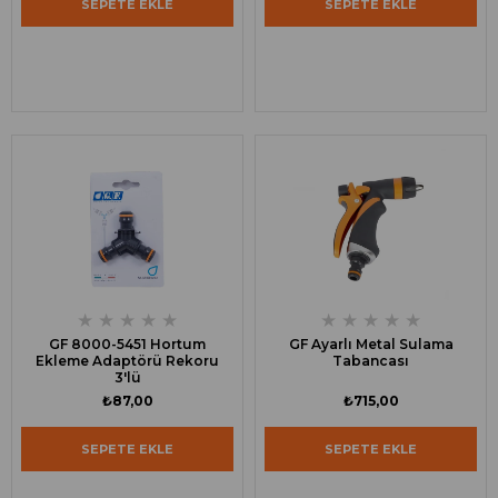
SEPETE EKLE
SEPETE EKLE
★
★
★
★
★
★
★
★
★
★
GF 8000-5451 Hortum
GF Ayarlı Metal Sulama
Ekleme Adaptörü Rekoru
Tabancası
3'lü
₺87,00
₺715,00
SEPETE EKLE
SEPETE EKLE