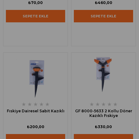
₺70,00
₺460,00
SEPETE EKLE
SEPETE EKLE
★
★
★
★
★
★
★
★
★
★
Fıskiye Dairesel Sabit Kazıklı
GF 8000-5633 2 Kollu Döner
Kazıklı Fıskiye
₺200,00
₺330,00