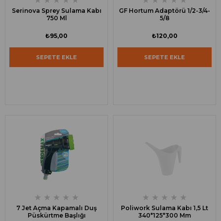
Serinova Sprey Sulama Kabı
GF Hortum Adaptörü 1/2-3/4-
750 Ml
5/8
₺95,00
₺120,00
SEPETE EKLE
SEPETE EKLE
★
★
★
★
★
★
★
★
★
★
7 Jet Açma Kapamalı Duş
Poliwork Sulama Kabı 1,5 Lt
Püskürtme Başlığı
340*125*300 Mm