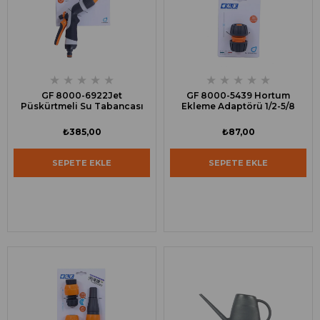
★
★
★
★
★
★
★
★
★
★
GF 8000-6922Jet
GF 8000-5439 Hortum
Püskürtmeli Su Tabancası
Ekleme Adaptörü 1/2-5/8
₺385,00
₺87,00
SEPETE EKLE
SEPETE EKLE