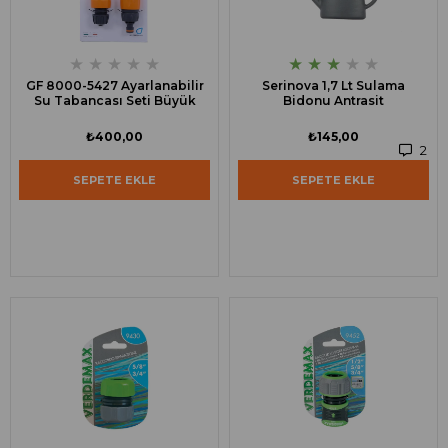
★
★
★
★
★
★
★
★
★
★
GF 8000-5427 Ayarlanabilir
Serinova 1,7 Lt Sulama
Su Tabancası Seti Büyük
Bidonu Antrasit
₺400,00
₺145,00
2
SEPETE EKLE
SEPETE EKLE