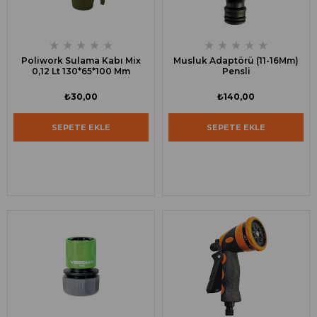
★
★
★
★
★
★
★
★
★
★
Poliwork Sulama Kabı Mix
Musluk Adaptörü (11-16Mm)
0,12 Lt 130*65*100 Mm
Pensli
₺30,00
₺140,00
SEPETE EKLE
SEPETE EKLE