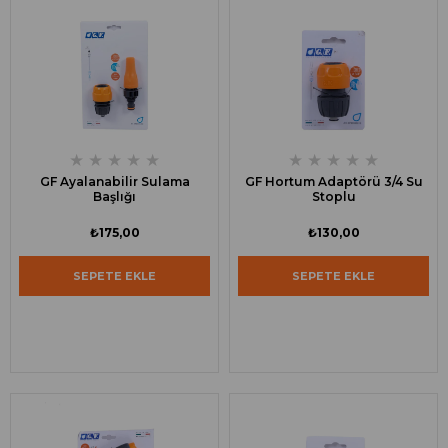
★
★
★
★
★
★
★
★
★
★
GF Ayalanabilir Sulama
GF Hortum Adaptörü 3/4 Su
Başlığı
Stoplu
₺175,00
₺130,00
SEPETE EKLE
SEPETE EKLE