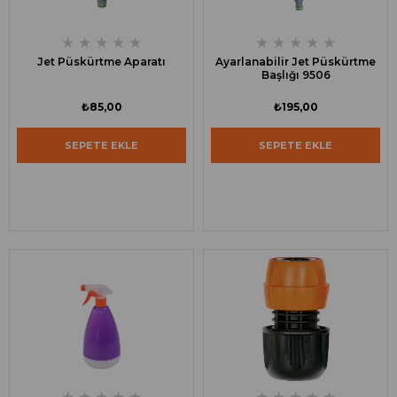
★
★
★
★
★
★
★
★
★
★
Jet Püskürtme Aparatı
Ayarlanabilir Jet Püskürtme
Başlığı 9506
₺85,00
₺195,00
SEPETE EKLE
SEPETE EKLE
★
★
★
★
★
★
★
★
★
★