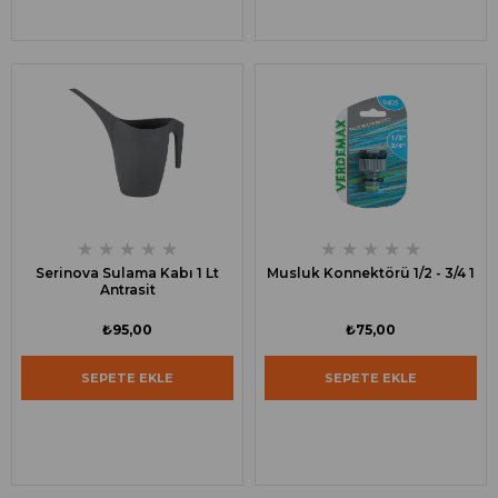
★
★
★
★
★
★
★
★
★
★
Serinova Sulama Kabı 1 Lt
Musluk Konnektörü 1/2 - 3/4 1
Antrasit
₺95,00
₺75,00
SEPETE EKLE
SEPETE EKLE