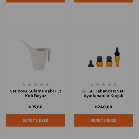
★
★
★
★
★
★
★
★
★
★
Serinova Sulama Kabı 1 Lt
GF Su Tabancası Seti
Kirli Beyaz
Ayarlanabilir Küçük
₺95,00
₺240,00
SEPETE EKLE
SEPETE EKLE