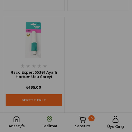
★
★
★
★
★
Raco Expert 55381 Ayarlı
Hortum Ucu Spreyi
₺185,00
SEPETE EKLE
0
Sepetim
Anasayfa
Teslimat
Üye Girişi