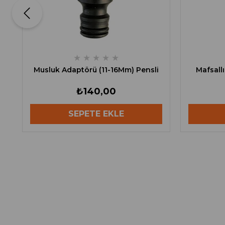
★
★
★
★
★
Musluk Adaptörü (11-16Mm) Pensli
Mafsall
₺140,00
SEPETE EKLE