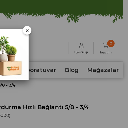
×
0
Üye Girişi
Sepetim
hum
Laboratuvar
Blog
Mağazalar
/8 - 3/4
rdurma Hızlı Bağlantı 5/8 - 3/4
-000)