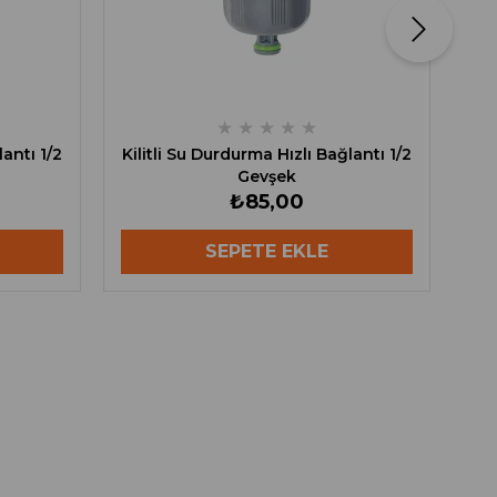
★
★
★
★
★
lantı 1/2
Kilitli Su Durdurma Hızlı Bağlantı 1/2
Gevşek
₺85,00
SEPETE EKLE