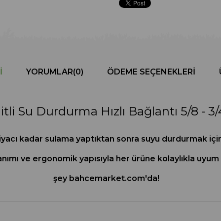
I
YORUMLAR
(0)
ÖDEME SEÇENEKLERI
litli Su Durdurma Hızlı Bağlantı 5/8 - 3/
htiyacı kadar sulama yaptıktan sonra suyu durdurmak içi
lanımı ve ergonomik yapısıyla her ürüne kolaylıkla uyum 
şey bahcemarket.com'da!