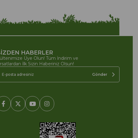
İZDEN HABERLER
ültenimize Üye Olun! Tüm İndirim ve
ırsatlardan İlk Sizin Haberiniz Olsun!
Gönder
2005-2022 Ticimax E Ticaret Yazılımları ve E Ticaret Paketleri /
cimax Bilişim Teknolojileri A.Ş. Her Hakkı Saklıdır.