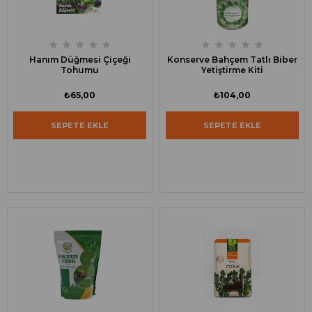
★
★
★
★
★
★
★
★
★
★
Hanım Düğmesi Çiçeği
Konserve Bahçem Tatlı Biber
Tohumu
Yetiştirme Kiti
₺65,00
₺104,00
SEPETE EKLE
SEPETE EKLE