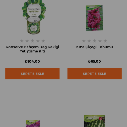
★
★
★
★
★
★
★
★
★
★
Konserve Bahçem Dağ Kekiği
Kına Çiçeği Tohumu
Yetiştirme Kiti
₺104,00
₺65,00
SEPETE EKLE
SEPETE EKLE