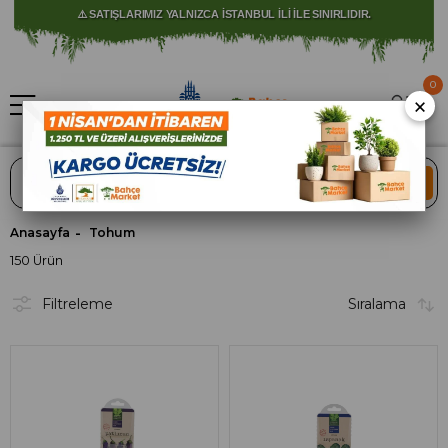
⚠️ SATIŞLARIMIZ YALNIZCA İSTANBUL İLİ İLE SINIRLIDIR.
🚀 1250 TL ÜZERİ ALIŞVERİŞLERDE KARGO ÜCRETSİZ!
0
×
ARA
Anasayfa
Tohum
150 Ürün
Filtreleme
Sıralama