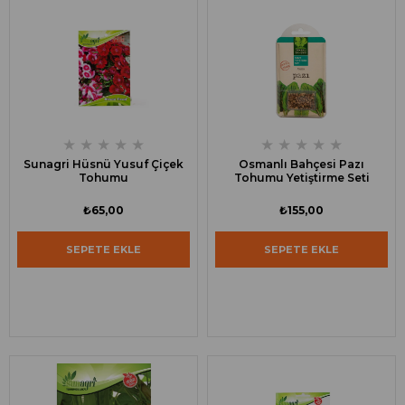
★
★
★
★
★
★
★
★
★
★
Sunagri Hüsnü Yusuf Çiçek
Osmanlı Bahçesi Pazı
Tohumu
Tohumu Yetiştirme Seti
₺65,00
₺155,00
SEPETE EKLE
SEPETE EKLE