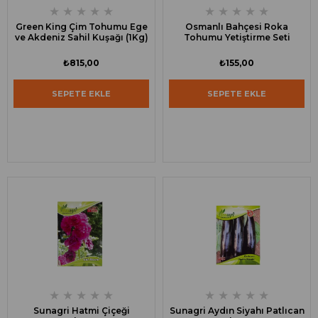
★
★
★
★
★
★
★
★
★
★
Green King Çim Tohumu Ege
Osmanlı Bahçesi Roka
ve Akdeniz Sahil Kuşağı (1Kg)
Tohumu Yetiştirme Seti
₺815,00
₺155,00
SEPETE EKLE
SEPETE EKLE
★
★
★
★
★
★
★
★
★
★
Sunagri Hatmi Çiçeği
Sunagri Aydın Siyahı Patlıcan