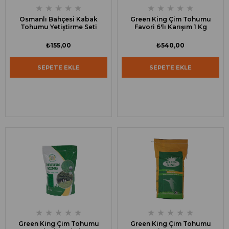
★
★
★
★
★
★
★
★
★
★
Osmanlı Bahçesi Kabak
Green King Çim Tohumu
Tohumu Yetiştirme Seti
Favori 6'lı Karışım 1 Kg
₺155,00
₺540,00
SEPETE EKLE
SEPETE EKLE
★
★
★
★
★
★
★
★
★
★
Green King Çim Tohumu
Green King Çim Tohumu