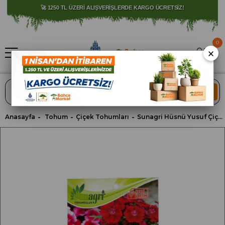
⚠️ SATIŞLARIMIZ YALNIZCA İSTANBUL İLİ İLE SINIRLIDIR.
🚀 1250 TL ÜZERİ ALIŞVERİŞLERDE KARGO ÜCRETSİZ!
0
×
ARA
Anasayfa
Tohum
Çiçek Tohumları
Sunagri Hüsnü Yusuf Çiçek Tohumu