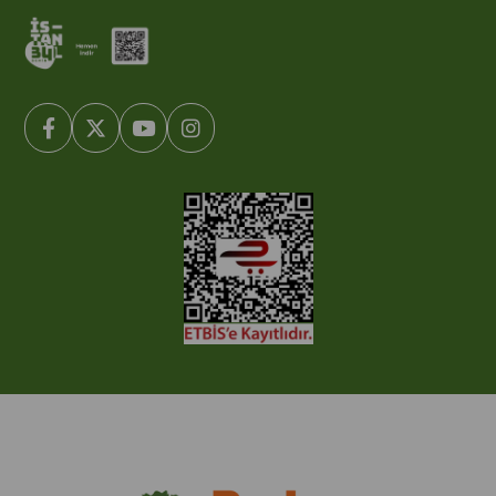
© 2005-2022 Ticimax E Ticaret Yazılımları ve E Ticaret Paketleri /
Ticimax Bilişim Teknolojileri A.Ş. Her Hakkı Saklıdır.