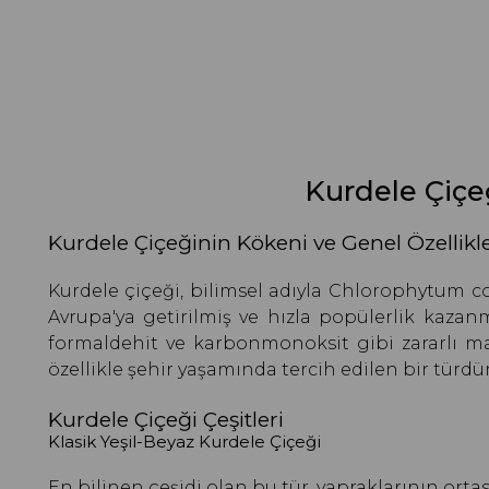
Kurdele Çiçe
Kurdele Çiçeğinin Kökeni ve Genel Özellikle
Kurdele çiçeği, bilimsel adıyla Chlorophytum co
Avrupa'ya getirilmiş ve hızla popülerlik kazanm
formaldehit ve karbonmonoksit gibi zararlı mad
özellikle şehir yaşamında tercih edilen bir türdür
Kurdele Çiçeği Çeşitleri
Klasik Yeşil-Beyaz Kurdele Çiçeği
En bilinen çeşidi olan bu tür, yapraklarının orta