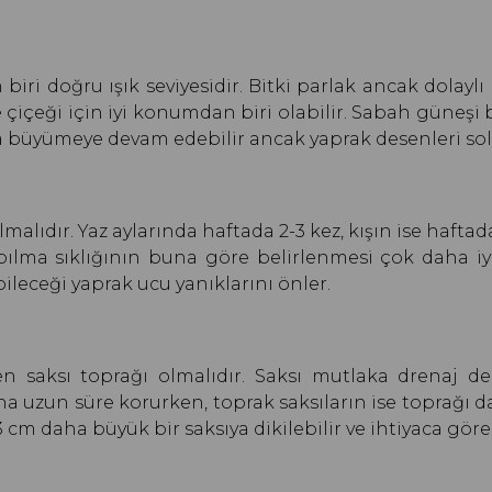
biri doğru ışık seviyesidir. Bitki parlak ancak dolaylı
e çiçeği için iyi konumdan biri olabilir. Sabah güneşi 
a büyümeye devam edebilir ancak yaprak desenleri solu
lıdır. Yaz aylarında haftada 2-3 kez, kışın ise haftad
pılma sıklığının buna göre belirlenmesi çok daha iyi 
eceği yaprak ucu yanıklarını önler.
ilen saksı toprağı olmalıdır. Saksı mutlaka drenaj 
ha uzun süre korurken, toprak saksıların ise toprağı dah
m daha büyük bir saksıya dikilebilir ve ihtiyaca göre t