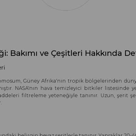
ği: Bakımı ve Çeşitleri Hakkında De
ri
mosum, Güney Afrika'nın tropik bölgelerinden dünyaya
ıştır. NASA'nın hava temizleyici bitkiler listesinde
deleri filtreleme yeteneğiyle tanınır. Uzun, şerit şe
.
sındaki belirgin beyaz şeritlerle tanınır. Yapraklar 20-