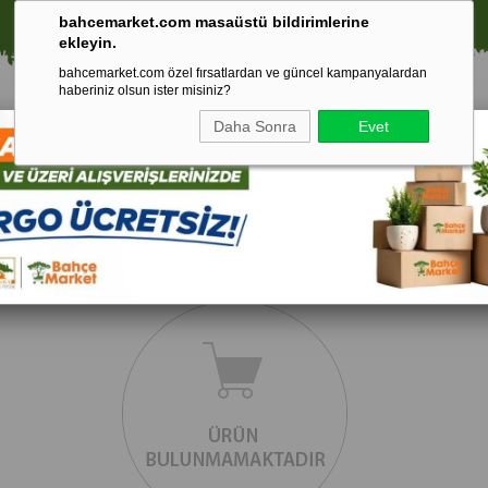
⚠️ SATIŞLARIMIZ YALNIZCA İSTANBUL İLİ İLE SINIRLIDIR.
🚀 1250 TL ÜZERİ ALIŞVERİŞLERDE KARGO ÜCRETSİZ!
bahcemarket.com masaüstü bildirimlerine
ekleyin.
bahcemarket.com özel fırsatlardan ve güncel kampanyalardan
haberiniz olsun ister misiniz?
Daha Sonra
Evet
Toprak Ve
Gübreler
To
ri
Torf