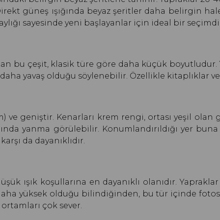
irekt güneş ışığında beyaz şeritler daha belirgin hale 
ylığı sayesinde yeni başlayanlar için ideal bir seçimdi
unan bu çeşit, klasik türe göre daha küçük boyutludur
 daha yavaş olduğu söylenebilir. Özellikle kitaplıklar v
) ve geniştir. Kenarları krem rengi, ortası yeşil olan g
rında yanma görülebilir. Konumlandırıldığı yer buna g
 karşı da dayanıklıdır.
şük ışık koşullarına en dayanıklı olanıdır. Yapraklar 
daha yüksek olduğu bilindiğinden, bu tür içinde fotos
 ortamları çok sever.