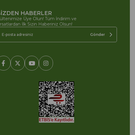
İZDEN HABERLER
ültenimize Üye Olun! Tüm İndirim ve
ırsatlardan İlk Sizin Haberiniz Olsun!
Gönder
2005-2022 Ticimax E Ticaret Yazılımları ve E Ticaret Paketleri /
cimax Bilişim Teknolojileri A.Ş. Her Hakkı Saklıdır.