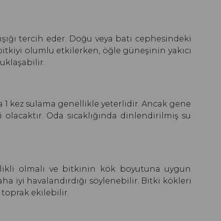
 ışığı tercih eder. Doğu veya batı cephesindeki
bitkiyi olumlu etkilerken, öğle güneşinin yakıcı
klaşabilir.
a 1 kez sulama genellikle yeterlidir. Ancak gene
olacaktır. Oda sıcaklığında dinlendirilmiş su
delikli olmalı ve bitkinin kök boyutuna uygun
a iyi havalandırdığı söylenebilir. Bitki kökleri
oprak ekilebilir.