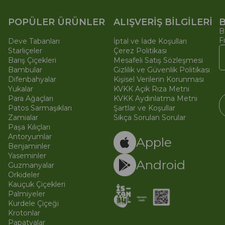
POPÜLER ÜRÜNLER
ALIŞVERİŞ BİLGİLERİ
B
B
F
Deve Tabanları
İptal ve İade Koşulları
Starliçeler
Çerez Politikası
Barış Çiçekleri
Mesafeli Satış Sözleşmesi
Bambular
Gizlilik ve Güvenlik Politikası
Difenbahyalar
Kişisel Verilerin Korunması
Yukalar
KVKK Açık Rıza Metni
Para Ağaçları
KVKK Aydınlatma Metni
Patos Sarmaşıkları
Şartlar ve Koşullar
Zamialar
Sıkça Sorulan Sorular
Paşa Kılıçları
© 
Ti
Antoryumlar
Apple
Benjaminler
Yaseminler
Android
Guzmanyalar
Orkideler
Kauçuk Çiçekleri
Palmiyeler
Kurdele Çiçeği
Krotonlar
Papatyalar