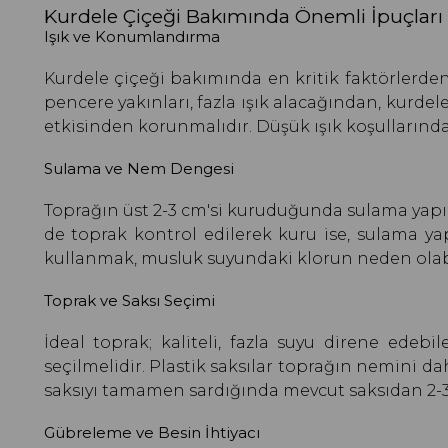
Kurdele Çiçeği Bakımında Önemli İpuçları
Işık ve Konumlandırma
Kurdele çiçeği bakımında en kritik faktörlerden 
pencere yakınları, fazla ışık alacağından, kurdel
etkisinden korunmalıdır. Düşük ışık koşullarınd
Sulama ve Nem Dengesi
Toprağın üst 2-3 cm'si kuruduğunda sulama yapılma
de toprak kontrol edilerek kuru ise, sulama ya
kullanmak, musluk suyundaki klorun neden olabil
Toprak ve Saksı Seçimi
İdeal toprak; kaliteli, fazla suyu direne edeb
seçilmelidir. Plastik saksılar toprağın nemini da
saksıyı tamamen sardığında mevcut saksıdan 2-3 c
Gübreleme ve Besin İhtiyacı