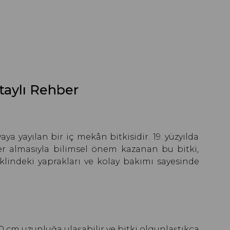
taylı Rehber
 yayılan bir iç mekân bitkisidir. 19. yüzyılda
 yer almasıyla bilimsel önem kazanan bu bitki,
klindeki yaprakları ve kolay bakımı sayesinde
40 cm uzunluğa ulaşabilir ve bitki olgunlaştıkça