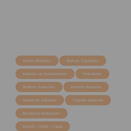
Salon Bitkileri
Bahçe Çiçekleri
Kaktüs ve Sukulentler
Orkideler
Balkon Saksıları
Plastik Saksılar
Seramik Saksılar
Toprak Saksılar
Budama Makasları
Kürek - Orak - Çapa