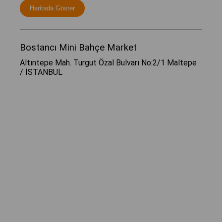
Haritada Göster
Bostancı Mini Bahçe Market
Altıntepe Mah. Turgut Özal Bulvarı No:2/1 Maltepe
/ İSTANBUL
Çalışma Saatleri: 10.00-18.30
Telefon Numarası :
0850 533 10 30
Haritada Göster