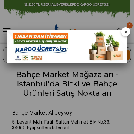
⚠️ SATIŞLARIMIZ YALNIZCA İSTANBUL İLİ İLE SINIRLIDIR.
🚀 1250 TL ÜZERİ ALIŞVERİŞLERDE KARGO ÜCRETSİZ!
0
×
ARA
Bahçe Market Mağazaları -
İstanbul'da Bitki ve Bahçe
Ürünleri Satış Noktaları
Bahçe Market Alibeyköy
5. Levent Mah, Fatih Sultan Mehmet Blv No:33,
34060 Eyüpsultan/İstanbul