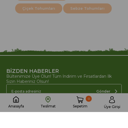
Çiçek Tohumları
Sebze Tohumları
BİZDEN HABERLER
Bültenimize Üye Olun! Tüm İndirim ve Fırsatlardan İlk
Sizin Haberiniz Olsun!
Gönder
0
Sepetim
Anasayfa
Teslimat
Üye Girişi
BAHÇE MARKET