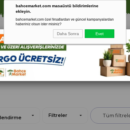
⚠️ SATIŞLARIMIZ YALNIZCA İSTANBUL İLİ İLE SINIRLIDIR.
🚀 1250 TL ÜZERİ ALIŞVERİŞLERDE KARGO ÜCRETSİZ!
bahcemarket.com masaüstü bildirimlerine
ekleyin.
bahcemarket.com özel fırsatlardan ve güncel kampanyalardan
haberiniz olsun ister misiniz?
Daha Sonra
Evet
Toprak Ve
Gübreler
To
ri
Torf
Filtreler
lendirme