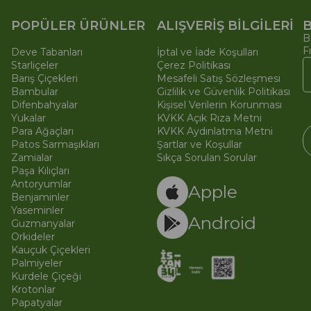
POPÜLER ÜRÜNLER
ALIŞVERİŞ BİLGİLERİ
B
B
F
Deve Tabanları
İptal ve İade Koşulları
Starliçeler
Çerez Politikası
Barış Çiçekleri
Mesafeli Satış Sözleşmesi
Bambular
Gizlilik ve Güvenlik Politikası
Difenbahyalar
Kişisel Verilerin Korunması
Yukalar
KVKK Açık Rıza Metni
Para Ağaçları
KVKK Aydınlatma Metni
Patos Sarmaşıkları
Şartlar ve Koşullar
Zamialar
Sıkça Sorulan Sorular
Paşa Kılıçları
© 
Ti
Antoryumlar
Apple
Benjaminler
Yaseminler
Android
Guzmanyalar
Orkideler
Kauçuk Çiçekleri
Palmiyeler
Kurdele Çiçeği
Krotonlar
Papatyalar