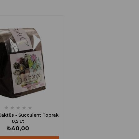
★
★
★
★
★
Kaktüs - Succulent Toprak
0,5 Lt
₺40,00