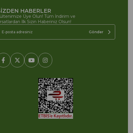
İZDEN HABERLER
ültenimize Üye Olun! Tüm İndirim ve
ırsatlardan İlk Sizin Haberiniz Olsun!
Gönder
2005-2022 Ticimax E Ticaret Yazılımları ve E Ticaret Paketleri /
cimax Bilişim Teknolojileri A.Ş. Her Hakkı Saklıdır.