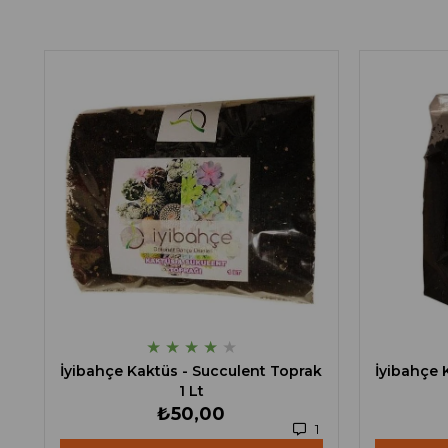
★
★
★
★
★
İyibahçe Kaktüs - Succulent Toprak
İyibahçe 
1 Lt
₺50,00
1