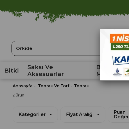
ARA
Saksı Ve
Bahçe
Bitki
Aksesuarlar
Malzemele
Anasayfa
Toprak Ve Torf
Toprak
2 Ürün
Puan
Kategoriler
Fiyat Aralığı
Değer