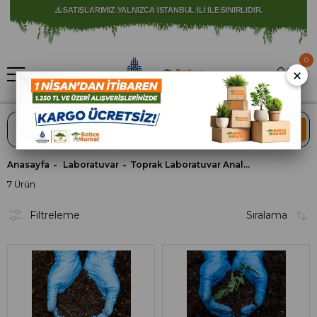
⚠️ SATIŞLARIMIZ YALNIZCA İSTANBUL İLİ İLE SINIRLIDIR.
0
×
ARA
Anasayfa
Laboratuvar
Toprak Laboratuvar Analizi Paketleri
7 Ürün
Filtreleme
Sıralama