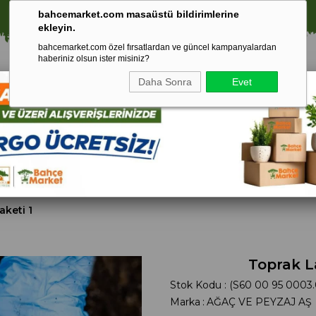
⚠️ SATIŞLARIMIZ YALNIZCA İSTANBUL İLİ İLE SINIRLIDIR.
bahcemarket.com masaüstü bildirimlerine
ekleyin.
bahcemarket.com özel fırsatlardan ve güncel kampanyalardan
haberiniz olsun ister misiniz?
Daha Sonra
Evet
Toprak Ve
Gübreler
To
ri
Torf
aketi 1
Toprak L
Stok Kodu
(S60 00 95 0003.
Marka
:
AĞAÇ VE PEYZAJ AŞ