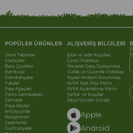
POPÜLER ÜRÜNLER
ALIŞVERİŞ BİLGİLERİ
B
B
F
Deve Tabanları
İptal ve İade Koşulları
Starliçeler
Çerez Politikası
Barış Çiçekleri
Mesafeli Satış Sözleşmesi
Bambular
Gizlilik ve Güvenlik Politikası
Difenbahyalar
Kişisel Verilerin Korunması
Yukalar
KVKK Açık Rıza Metni
Para Ağaçları
KVKK Aydınlatma Metni
Patos Sarmaşıkları
Şartlar ve Koşullar
Zamialar
Sıkça Sorulan Sorular
Paşa Kılıçları
© 
Ti
Antoryumlar
Apple
Benjaminler
Yaseminler
Android
Guzmanyalar