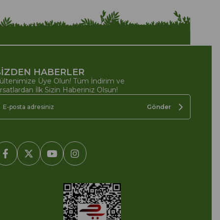
İZDEN HABERLER
ültenimize Üye Olun! Tüm İndirim ve
ırsatlardan İlk Sizin Haberiniz Olsun!
Gönder
2005-2022 Ticimax E Ticaret Yazılımları ve E Ticaret Paketleri /
cimax Bilişim Teknolojileri A.Ş. Her Hakkı Saklıdır.