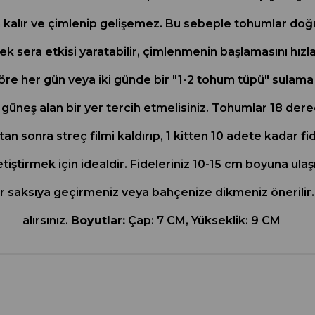
alır ve çimlenip gelişemez. Bu sebeple tohumlar doğru 
k sera etkisi yaratabilir, çimlenmenin başlamasını hızla
 göre her gün veya iki günde bir "1-2 tohum tüpü" sulama
güneş alan bir yer tercih etmelisiniz. Tohumlar 18 derec
sonra streç filmi kaldırıp, 1 kitten 10 adete kadar fide
tiştirmek için idealdir. Fideleriniz 10-15 cm boyuna ulaş
 bir saksıya geçirmeniz veya bahçenize dikmeniz önerili
alırsınız.
Boyutlar:
Çap: 7 CM, Yükseklik: 9 CM