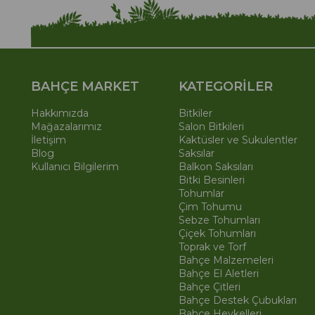
BAHÇE MARKET
KATEGORİLER
Hakkımızda
Bitkiler
Mağazalarımız
Salon Bitkileri
İletişim
Kaktüsler ve Sukulentler
Blog
Saksılar
Kullanıcı Bilgilerim
Balkon Saksıları
Bitki Besinleri
Tohumlar
Çim Tohumu
Sebze Tohumları
Çiçek Tohumları
Toprak ve Torf
Bahçe Malzemeleri
Bahçe El Aletleri
Bahçe Çitleri
Bahçe Destek Çubukları
Bahçe Heykelleri