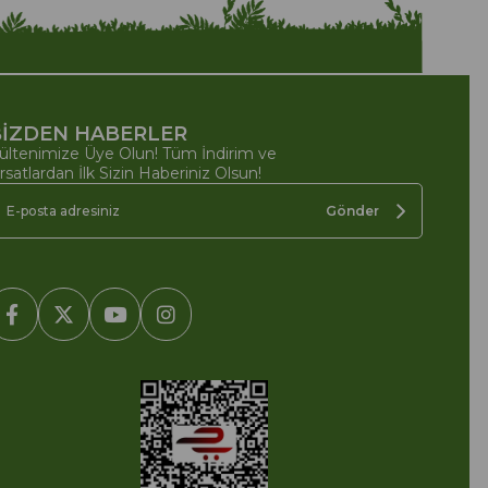
İZDEN HABERLER
ültenimize Üye Olun! Tüm İndirim ve
ırsatlardan İlk Sizin Haberiniz Olsun!
Gönder
2005-2022 Ticimax E Ticaret Yazılımları ve E Ticaret Paketleri /
cimax Bilişim Teknolojileri A.Ş. Her Hakkı Saklıdır.