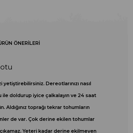
ÜRÜN ÖNERILERI
eotu
tiştirebilirsiniz. Dereotlarınızı nasıl
ile doldurup iyice çalkalayın ve 24 saat
. Aldığınız toprağı tekrar tohumların
ler de var. Çok derine ekilen tohumlar
e çıkamaz. Yeteri kadar derine ekilmeyen