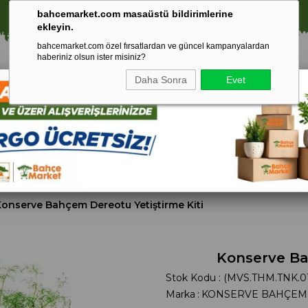
⚠️ SATIŞLARIMIZ YALNIZCA İSTANBUL İLİ İLE SINIRLIDIR.
bahcemarket.com masaüstü bildirimlerine
ekleyin.
bahcemarket.com özel fırsatlardan ve güncel kampanyalardan
haberiniz olsun ister misiniz?
Daha Sonra
Evet
Toprak Ve
Gübreler
To
ri
Torf
onserve Bahçem Dereotu Yetiştirme Kiti
Konserve Ba
Stok Kodu
(MVS.THM.TNK.0
Marka
:
KONSERVE BAHÇEM