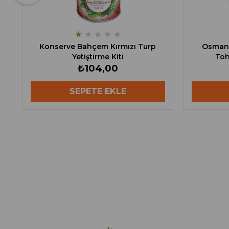
★
★
★
★
★
Konserve Bahçem Kırmızı Turp
Osmanl
Yetiştirme Kiti
Toh
₺104,00
SEPETE EKLE