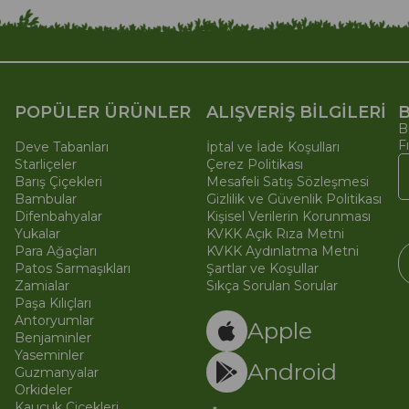
POPÜLER ÜRÜNLER
ALIŞVERİŞ BİLGİLERİ
B
B
F
Deve Tabanları
İptal ve İade Koşulları
Starliçeler
Çerez Politikası
Barış Çiçekleri
Mesafeli Satış Sözleşmesi
Bambular
Gizlilik ve Güvenlik Politikası
Difenbahyalar
Kişisel Verilerin Korunması
Yukalar
KVKK Açık Rıza Metni
Para Ağaçları
KVKK Aydınlatma Metni
Patos Sarmaşıkları
Şartlar ve Koşullar
Zamialar
Sıkça Sorulan Sorular
Paşa Kılıçları
© 
Ti
Antoryumlar
Apple
Benjaminler
Yaseminler
Android
Guzmanyalar
Orkideler
Kauçuk Çiçekleri