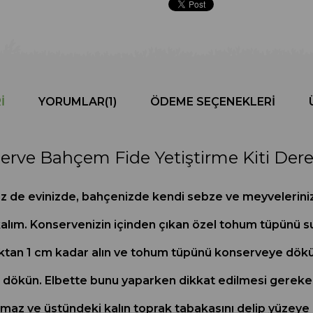
I
YORUMLAR
(1)
ÖDEME SEÇENEKLERI
erve Bahçem Fide Yetiştirme Kiti Der
z de evinizde, bahçenizde kendi sebze ve meyvelerinizi ye
alım. Konservenizin içinden çıkan özel tohum tüpünü su 
ktan 1 cm kadar alın ve tohum tüpünü konserveye dökün
 dökün. Elbette bunu yaparken dikkat edilmesi gereken
bulamaz ve üstündeki kalın toprak tabakasını delip yüzey