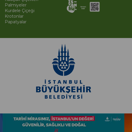
Palmiyeler
Kurdele Çiçeği
Krotonlar
Papatyalar