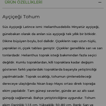
ÜRÜN ÖZELLIKLERI
Ayçiçeği Tohum
Süs Ayçiçeği Latince ismi: Helianthusdebilis Minyatür ayçiçeği,
günebakan olarak da anılan süs ayçiçeği tek yıllık bir bitkidir.
Dikine büyüyen boylu, bol dallıdır. Çiçeklerin sapı uzun-tüylü,
yaprakları iri, çiçek tablası geniştir. Çiçekler genellikle sarı ve sarı
tonlardadır. Helianthus toprak isteği bakımından fazla seçici
değildir. Kumlu topraklardan, killi topraklara kadar değişim
gösteren farklı yapılardaki topraklarda başarıyla yetiştiriciliği
yapılmaktadır. Toprak sıcaklığı, tohumun çimlenebileceği
dereceye ulaştığında Nisan başı-Mayıs ortası direk toprağa
ekim yapılabilir. Tam güneşi severler, günde an az altı saat
günışığı sağlanmalı. Bahçe yetiştiriciliğine uygundur. Tohum
ekim Derinliği: 1-1,5 cm, Yükseklik: 50-80 cm, Renk: Sarı ve