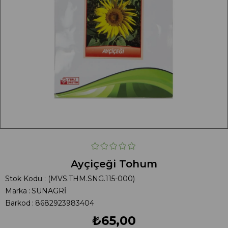
Ayçiçeği Tohum
Stok Kodu
(MVS.THM.SNG.115-000)
Marka
:
SUNAGRİ
Barkod
:
8682923983404
₺65,00