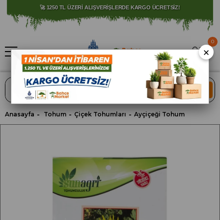
⚠️ SATIŞLARIMIZ YALNIZCA İSTANBUL İLİ İLE SINIRLIDIR.
🚀 1250 TL ÜZERİ ALIŞVERİŞLERDE KARGO ÜCRETSİZ!
0
×
ARA
Anasayfa
Tohum
Çiçek Tohumları
Ayçiçeği Tohum