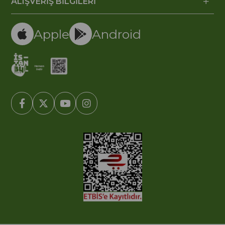
ALIŞVERİŞ BİLGİLERİ
Apple
Android
© 2005-2022 Ticimax E Ticaret Yazılımları ve E Ticaret Paketleri /
Ticimax Bilişim Teknolojileri A.Ş. Her Hakkı Saklıdır.