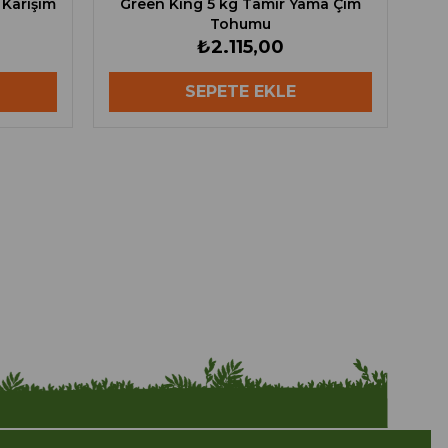
 Karışım
Green King 5 kg Tamir Yama Çim
Tohumu
₺2.115,00
SEPETE EKLE