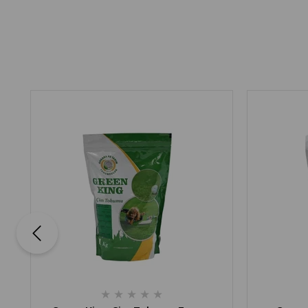
★
★
★
★
★