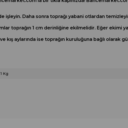
hcemarket.com'la bir tıkla kapınızda! Bahcemarket.c
e işleyin. Daha sonra toprağı yabani otlardan temizley
mlar toprağın 1 cm derinliğine ekilmelidir. Eğer ekimi 
ve kış aylarında ise toprağın kuruluğuna bağlı olarak gü
1 Kg