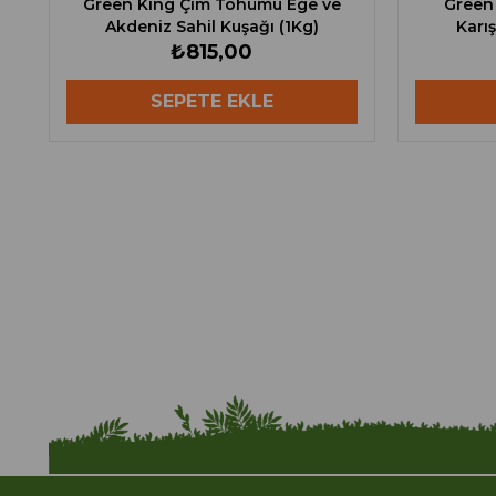
Green King Çim Tohumu Ege ve
Green
Akdeniz Sahil Kuşağı (1Kg)
Karı
₺815,00
SEPETE EKLE