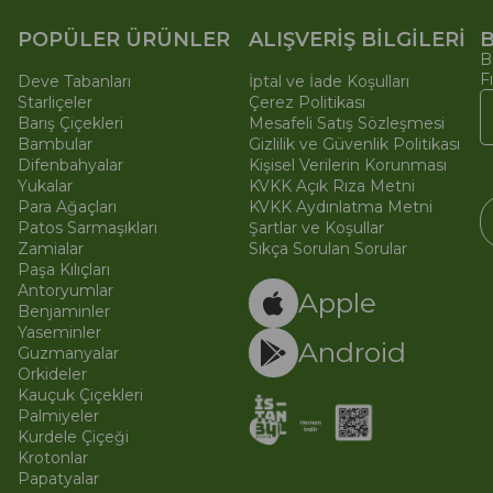
POPÜLER ÜRÜNLER
ALIŞVERİŞ BİLGİLERİ
B
B
F
Deve Tabanları
İptal ve İade Koşulları
Starliçeler
Çerez Politikası
Barış Çiçekleri
Mesafeli Satış Sözleşmesi
Bambular
Gizlilik ve Güvenlik Politikası
Difenbahyalar
Kişisel Verilerin Korunması
Yukalar
KVKK Açık Rıza Metni
Para Ağaçları
KVKK Aydınlatma Metni
Patos Sarmaşıkları
Şartlar ve Koşullar
Zamialar
Sıkça Sorulan Sorular
Paşa Kılıçları
© 
Ti
Antoryumlar
Apple
Benjaminler
Yaseminler
Android
Guzmanyalar
Orkideler
Kauçuk Çiçekleri
Palmiyeler
Kurdele Çiçeği
Krotonlar
Papatyalar