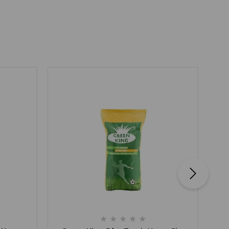
★
★
★
★
★