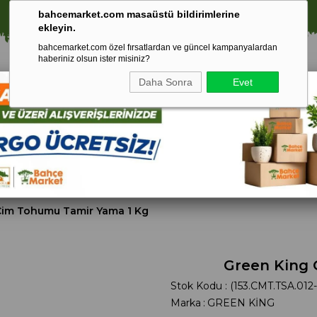
⚠️ SATIŞLARIMIZ YALNIZCA İSTANBUL İLİ İLE SINIRLIDIR.
bahcemarket.com masaüstü bildirimlerine
ekleyin.
bahcemarket.com özel fırsatlardan ve güncel kampanyalardan
haberiniz olsun ister misiniz?
Daha Sonra
Evet
Toprak Ve
Gübreler
To
ri
Torf
Çim Tohumu Tamir Yama 1 Kg
Green King 
Stok Kodu
(153.CMT.TSA.012
Marka
:
GREEN KİNG