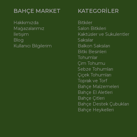
BAHÇE MARKET
KATEGORİLER
Hakkımızda
Bitkiler
Mağazalarımız
Salon Bitkileri
İletişim
Kaktüsler ve Sukulentler
Blog
Saksılar
Kullanıcı Bilgilerim
Balkon Saksıları
Bitki Besinleri
Tohumlar
Çim Tohumu
Sebze Tohumları
Çiçek Tohumları
Toprak ve Torf
Bahçe Malzemeleri
Bahçe El Aletleri
Bahçe Çitleri
Bahçe Destek Çubukları
Bahçe Heykelleri