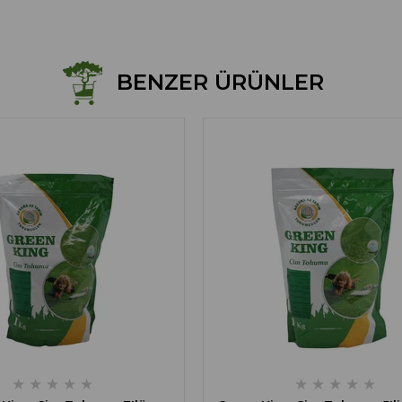
BENZER ÜRÜNLER
★
★
★
★
★
★
★
★
★
★