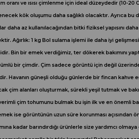
m oranı ve ısısı çimlenme için ideal düzeydedir (10-20 C
ilenecek kök oluşumu daha sağlıklı olacaktır. Ayrıca bu d
r daha az kullanılacağından bitki fiziksel yapısını dah
tir. Ağırlık: 1 kg Bol sulama işlemi ile daha iyi gelişmes
idir. Bin bir emek verdiğimiz, ter dökerek bakımını ya
mlü bir çimdir. Çim sadece görüntü için değil üzerinde 
ridir. Havanın güneşli olduğu günlerde bir fincan kahve 
cak çim alanları oluşturmak, sürekli yeşil tutmak ve 
verimli çim tohumunu bulmak bu işin ilk ve en önemli b
lemek ise görüntünün uzun süre korunması açısından ö
ına kadar barındırdığı ürünlerle size yardımcı olmaya 