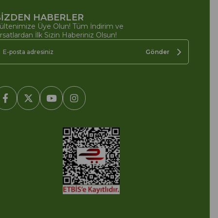
İZDEN HABERLER
ültenimize Üye Olun! Tüm İndirim ve
ırsatlardan İlk Sizin Haberiniz Olsun!
Gönder
2005-2022 Ticimax E Ticaret Yazılımları ve E Ticaret Paketleri /
cimax Bilişim Teknolojileri A.Ş. Her Hakkı Saklıdır.