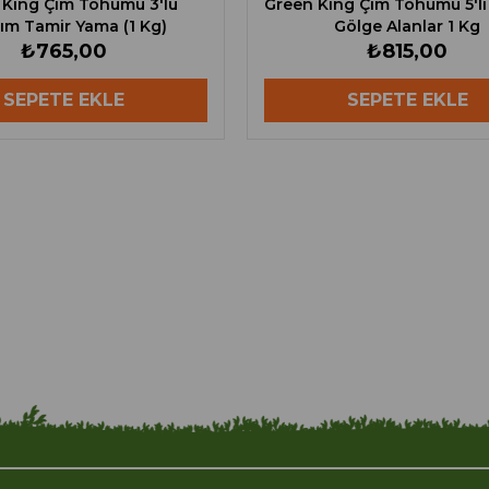
 King Çim Tohumu 3'lü
Green King Çim Tohumu 5'li
şım Tamir Yama (1 Kg)
Gölge Alanlar 1 Kg
₺765,00
₺815,00
SEPETE EKLE
SEPETE EKLE