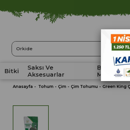
ARA
Saksı Ve
Bahçe
Bitki
Aksesuarlar
Malzemele
Anasayfa
Tohum
Çim
Çim Tohumu
Green King 