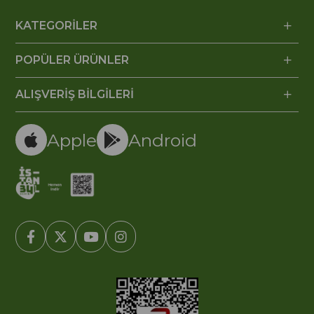
KATEGORİLER
POPÜLER ÜRÜNLER
ALIŞVERİŞ BİLGİLERİ
Apple
Android
© 2005-2022 Ticimax E Ticaret Yazılımları ve E Ticaret Paketleri /
Ticimax Bilişim Teknolojileri A.Ş. Her Hakkı Saklıdır.