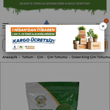
⚠️ SATIŞLARIMIZ YALNIZCA İSTANBUL İLİ İLE SINIRLIDIR.
0
×
ARA
Anasayfa
Tohum
Çim
Çim Tohumu