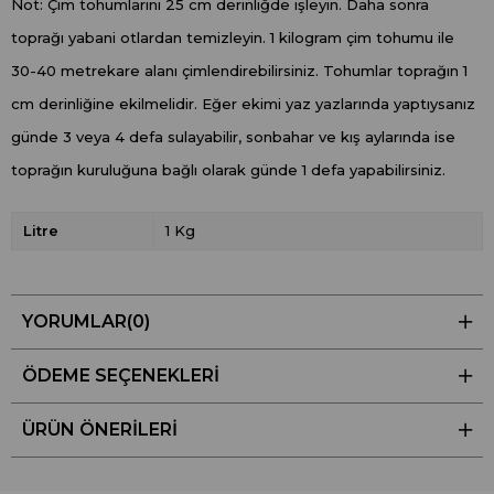
Not: Çim tohumlarını 25 cm derinliğde işleyin. Daha sonra
toprağı yabani otlardan temizleyin. 1 kilogram çim tohumu ile
30-40 metrekare alanı çimlendirebilirsiniz. Tohumlar toprağın 1
cm derinliğine ekilmelidir. Eğer ekimi yaz yazlarında yaptıysanız
günde 3 veya 4 defa sulayabilir, sonbahar ve kış aylarında ise
toprağın kuruluğuna bağlı olarak günde 1 defa yapabilirsiniz.
Litre
1 Kg
YORUMLAR
(0)
ÖDEME SEÇENEKLERI
ÜRÜN ÖNERILERI