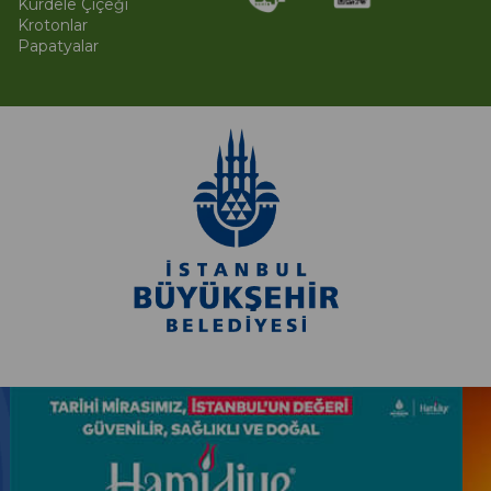
Kurdele Çiçeği
Krotonlar
Papatyalar