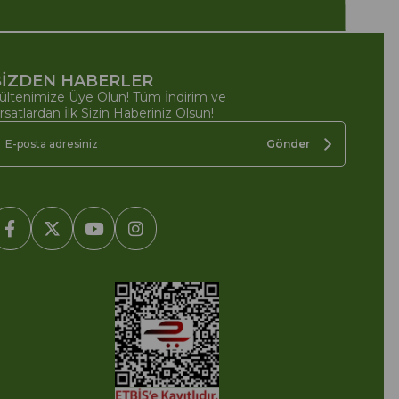
İZDEN HABERLER
ültenimize Üye Olun! Tüm İndirim ve
ırsatlardan İlk Sizin Haberiniz Olsun!
Gönder
2005-2022 Ticimax E Ticaret Yazılımları ve E Ticaret Paketleri /
cimax Bilişim Teknolojileri A.Ş. Her Hakkı Saklıdır.