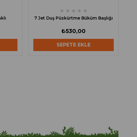
★
★
★
★
★
klı
7 Jet Duş Püskürtme Büküm Başlığı
₺530,00
SEPETE EKLE