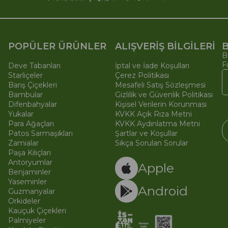
POPÜLER ÜRÜNLER
ALIŞVERİŞ BİLGİLERİ
B
B
F
Deve Tabanları
İptal ve İade Koşulları
Starliçeler
Çerez Politikası
Barış Çiçekleri
Mesafeli Satış Sözleşmesi
Bambular
Gizlilik ve Güvenlik Politikası
Difenbahyalar
Kişisel Verilerin Korunması
Yukalar
KVKK Açık Rıza Metni
Para Ağaçları
KVKK Aydınlatma Metni
Patos Sarmaşıkları
Şartlar ve Koşullar
Zamialar
Sıkça Sorulan Sorular
Paşa Kılıçları
© 
Ti
Antoryumlar
Apple
Benjaminler
Yaseminler
Android
Guzmanyalar
Orkideler
Kauçuk Çiçekleri
Palmiyeler