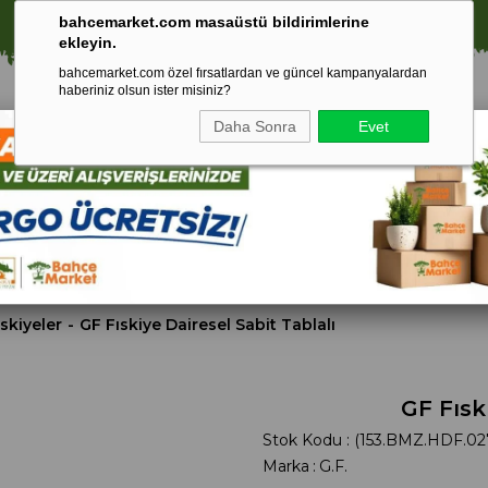
⚠️ SATIŞLARIMIZ YALNIZCA İSTANBUL İLİ İLE SINIRLIDIR.
bahcemarket.com masaüstü bildirimlerine
ekleyin.
bahcemarket.com özel fırsatlardan ve güncel kampanyalardan
haberiniz olsun ister misiniz?
Daha Sonra
Evet
Toprak Ve
Gübreler
To
ri
Torf
ıskiyeler
GF Fıskiye Dairesel Sabit Tablalı
GF Fısk
Stok Kodu
(153.BMZ.HDF.02
Marka
:
G.F.