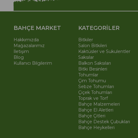
BAHÇE MARKET
KATEGORİLER
Hakkımızda
Bitkiler
Mağazalarımız
Salon Bitkileri
İletişim
Kaktüsler ve Sukulentler
Blog
Saksılar
Kullanıcı Bilgilerim
Balkon Saksıları
Bitki Besinleri
Tohumlar
Çim Tohumu
Sebze Tohumları
Çiçek Tohumları
Toprak ve Torf
Bahçe Malzemeleri
Bahçe El Aletleri
Bahçe Çitleri
Bahçe Destek Çubukları
Bahçe Heykelleri