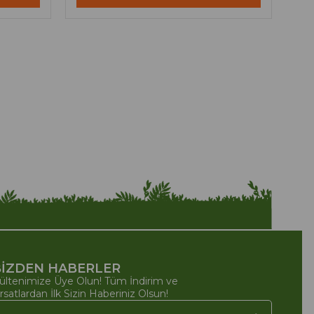
İZDEN HABERLER
ültenimize Üye Olun! Tüm İndirim ve
ırsatlardan İlk Sizin Haberiniz Olsun!