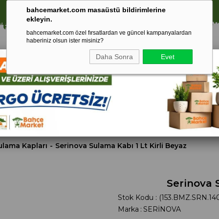
⚠️ SATIŞLARIMIZ YALNIZCA İSTANBUL İLİ İLE SINIRLIDIR.
bahcemarket.com masaüstü bildirimlerine
ekleyin.
bahcemarket.com özel fırsatlardan ve güncel kampanyalardan
haberiniz olsun ister misiniz?
Daha Sonra
Evet
Toprak Ve
Gübreler
To
ri
Torf
ulama Kapları
Serinova Sulama Kabı 1 Lt Kirli Beyaz
Serinova S
Stok Kodu
(153.BMZ.SRN.14
Marka
:
SERİNOVA