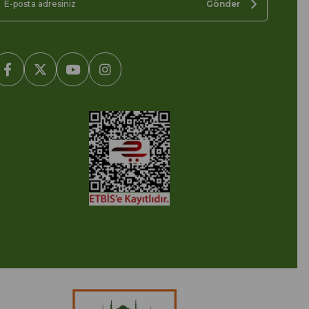
Gönder
2005-2022 Ticimax E Ticaret Yazılımları ve E Ticaret Paketleri /
cimax Bilişim Teknolojileri A.Ş. Her Hakkı Saklıdır.