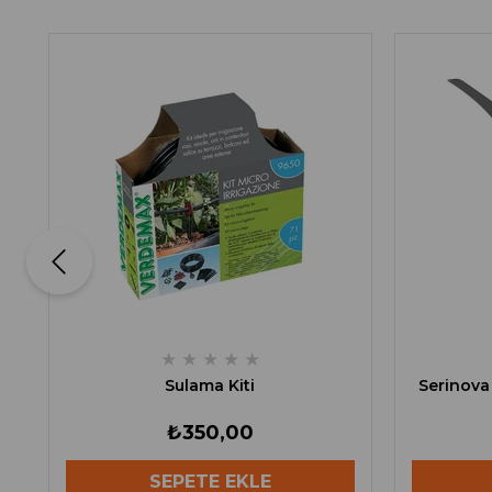
★
★
★
★
★
Sulama Kiti
Serinova 
₺350,00
SEPETE EKLE