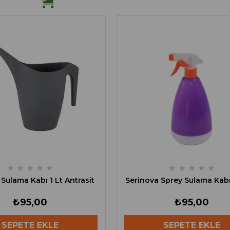
★
★
★
★
★
★
★
★
★
★
Sulama Kabı 1 Lt Antrasit
Serinova Sprey Sulama Kabı
₺95,00
₺95,00
SEPETE EKLE
SEPETE EKLE