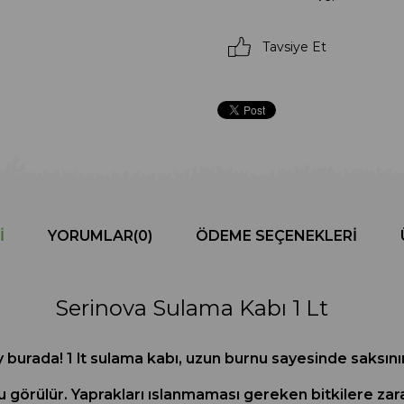
Tavsiye Et
I
YORUMLAR
(0)
ÖDEME SEÇENEKLERI
Serinova Sulama Kabı 1 Lt
y burada! 1 lt sulama kabı, uzun burnu sayesinde saksının 
ğu görülür. Yaprakları ıslanmaması gereken bitkilere za