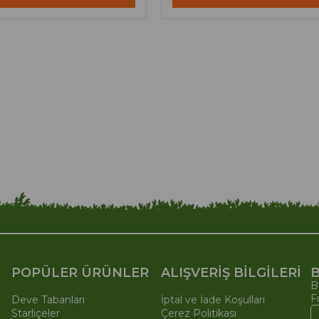
POPÜLER ÜRÜNLER
ALIŞVERİŞ BİLGİLERİ
B
B
F
Deve Tabanları
İptal ve İade Koşulları
Starliçeler
Çerez Politikası