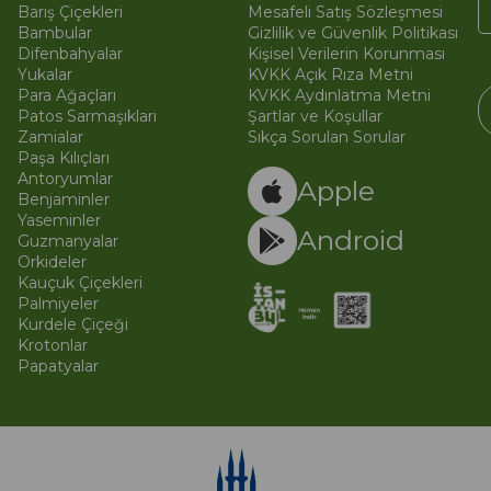
Barış Çiçekleri
Mesafeli Satış Sözleşmesi
Bambular
Gizlilik ve Güvenlik Politikası
Difenbahyalar
Kişisel Verilerin Korunması
Yukalar
KVKK Açık Rıza Metni
Para Ağaçları
KVKK Aydınlatma Metni
Patos Sarmaşıkları
Şartlar ve Koşullar
Zamialar
Sıkça Sorulan Sorular
Paşa Kılıçları
© 
Ti
Antoryumlar
Apple
Benjaminler
Yaseminler
Android
Guzmanyalar
Orkideler
Kauçuk Çiçekleri
Palmiyeler
Kurdele Çiçeği
Krotonlar
Papatyalar