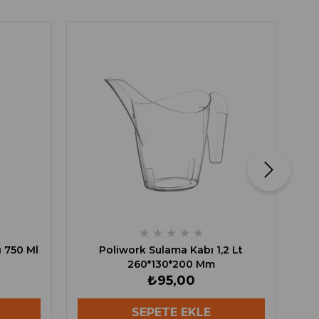
★
★
★
★
★
 750 Ml
Poliwork Sulama Kabı 1,2 Lt
260*130*200 Mm
₺95,00
SEPETE EKLE