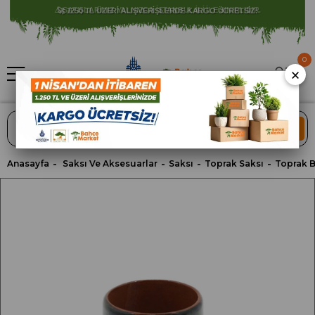
⚠️ SATIŞLARIMIZ YALNIZCA İSTANBUL İLİ İLE SINIRLIDIR.
0
×
ARA
Anasayfa
Saksı Ve Aksesuarlar
Saksı
Toprak Saksı