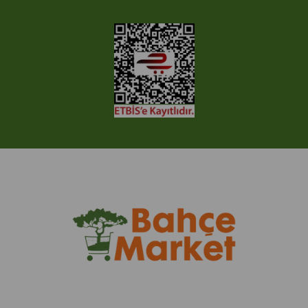
© 2005-2022 Ticimax E Ticaret Yazılımları ve E Ticaret Paketleri /
Ticimax Bilişim Teknolojileri A.Ş. Her Hakkı Saklıdır.