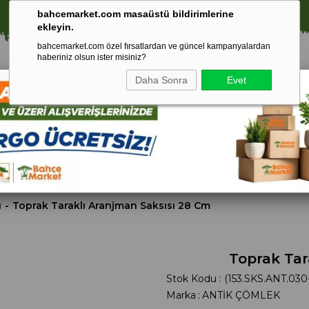
⚠️ SATIŞLARIMIZ YALNIZCA İSTANBUL İLİ İLE SINIRLIDIR.
bahcemarket.com masaüstü bildirimlerine
ekleyin.
bahcemarket.com özel fırsatlardan ve güncel kampanyalardan
haberiniz olsun ister misiniz?
Daha Sonra
Evet
Toprak Ve
Gübreler
To
ri
Torf
ı
Toprak Taraklı Aranjman Saksısı 28 Cm
Toprak Tar
Stok Kodu
(153.SKS.ANT.030
Marka
:
ANTİK ÇÖMLEK