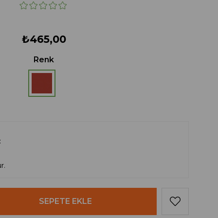
₺465,00
Renk
r.