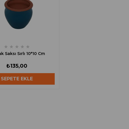
★
★
★
★
★
k Saksı Sırlı 10*10 Cm
₺135,00
SEPETE EKLE