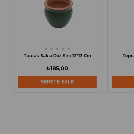
★
★
★
★
★
Toprak Saksı Düz Sırlı 12*13 Cm
Topra
₺185,00
SEPETE EKLE