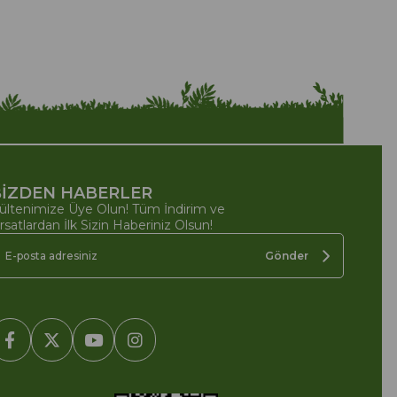
İZDEN HABERLER
ültenimize Üye Olun! Tüm İndirim ve
ırsatlardan İlk Sizin Haberiniz Olsun!
Gönder
2005-2022 Ticimax E Ticaret Yazılımları ve E Ticaret Paketleri /
cimax Bilişim Teknolojileri A.Ş. Her Hakkı Saklıdır.