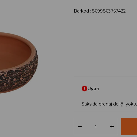
Barkod
:
8699863757422
Uyarı
Saksıda drenaj deliği yoktu