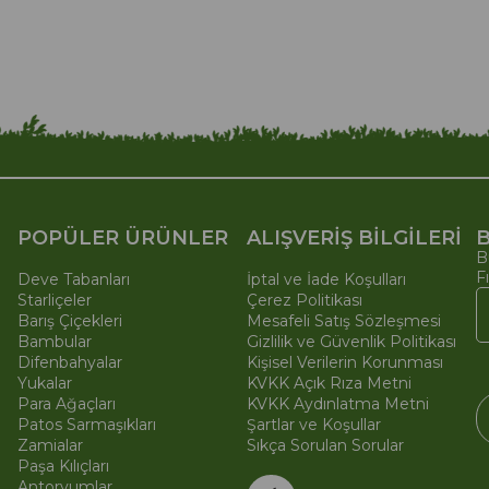
POPÜLER ÜRÜNLER
ALIŞVERİŞ BİLGİLERİ
B
B
F
Deve Tabanları
İptal ve İade Koşulları
Starliçeler
Çerez Politikası
Barış Çiçekleri
Mesafeli Satış Sözleşmesi
Bambular
Gizlilik ve Güvenlik Politikası
Difenbahyalar
Kişisel Verilerin Korunması
Yukalar
KVKK Açık Rıza Metni
Para Ağaçları
KVKK Aydınlatma Metni
Patos Sarmaşıkları
Şartlar ve Koşullar
Zamialar
Sıkça Sorulan Sorular
Paşa Kılıçları
© 
Ti
Antoryumlar