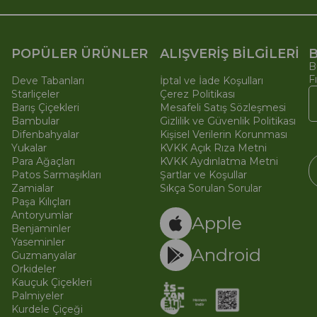
POPÜLER ÜRÜNLER
ALIŞVERİŞ BİLGİLERİ
B
B
F
Deve Tabanları
İptal ve İade Koşulları
Starliçeler
Çerez Politikası
Barış Çiçekleri
Mesafeli Satış Sözleşmesi
Bambular
Gizlilik ve Güvenlik Politikası
Difenbahyalar
Kişisel Verilerin Korunması
Yukalar
KVKK Açık Rıza Metni
Para Ağaçları
KVKK Aydınlatma Metni
Patos Sarmaşıkları
Şartlar ve Koşullar
Zamialar
Sıkça Sorulan Sorular
Paşa Kılıçları
© 
Ti
Antoryumlar
Apple
Benjaminler
Yaseminler
Android
Guzmanyalar
Orkideler
Kauçuk Çiçekleri
Palmiyeler
Kurdele Çiçeği