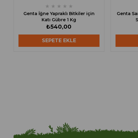
★
★
★
★
★
Genta İğne Yapraklı Bitkiler için
Genta Sar
Katı Gübre 1 Kg
S
₺540,00
SEPETE EKLE