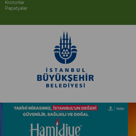
Krotonlar
Papatyalar