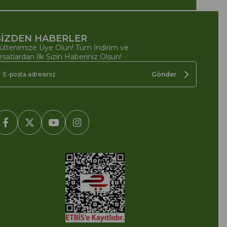
İZDEN HABERLER
ültenimize Üye Olun! Tüm İndirim ve
ırsatlardan İlk Sizin Haberiniz Olsun!
Gönder
2005-2022 Ticimax E Ticaret Yazılımları ve E Ticaret Paketleri /
cimax Bilişim Teknolojileri A.Ş. Her Hakkı Saklıdır.