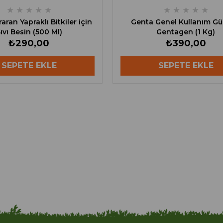
★
★
★
★
★
★
★
★
★
★
aran Yapraklı Bitkiler için
Genta Genel Kullanım Gü
ıvı Besin (500 Ml)
Gentagen (1 Kg)
₺290,00
₺390,00
SEPETE EKLE
SEPETE EKLE