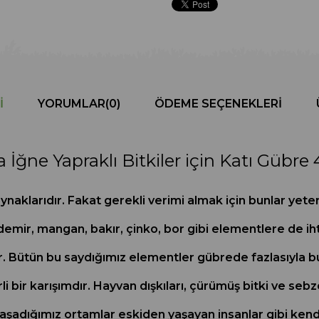
I
YORUMLAR
(0)
ÖDEME SEÇENEKLERI
 İğne Yapraklı Bitkiler için Katı Gübre
aynaklarıdır. Fakat gerekli verimi almak için bunlar yeter
ir, mangan, bakır, çinko, bor gibi elementlere de ihtiy
ır. Bütün bu saydığımız elementler gübrede fazlasıyla b
li bir karışımdır. Hayvan dışkıları, çürümüş bitki ve sebz
aşadığımız ortamlar eskiden yaşayan insanlar gibi kend