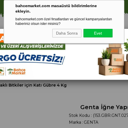
🚀 1250 TL ÜZERİ ALIŞVERİŞLERDE KARGO ÜCRETSİZ!
bahcemarket.com masaüstü bildirimlerine
ekleyin.
bahcemarket.com özel fırsatlardan ve güncel kampanyalardan
haberiniz olsun ister misiniz?
Daha Sonra
Evet
Toprak Ve
Gübreler
To
ri
Torf
klı Bitkiler için Katı Gübre 4 Kg
Genta İğne Yapr
Stok Kodu
(153.GBR.GNT.02
Marka
:
GENTA