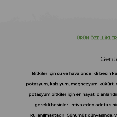
ÜRÜN ÖZELLIKLER
Genta
Bitkiler için su ve hava öncelikli besin k
potasyum, kalsiyum, magnezyum, kükürt, dem
potasyum bitkiler için en hayati olanlarıd
gerekli besinleri ihtiva eden adeta sihir
kullanılmaktadır. Günümüz dünyasında, y