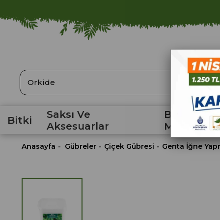
ARA
Saksı Ve
Bahçe
Bitki
Aksesuarlar
Malzemele
Anasayfa
Gübreler
Çiçek Gübresi
Genta İğne Yapra