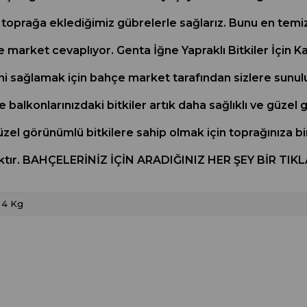
ı toprağa eklediğimiz gübrelerle sağlarız. Bunu en temiz 
market cevaplıyor. Genta İğne Yapraklı Bitkiler İçin Katı
i sağlamak için bahçe market tarafından sizlere sunuluy
ve balkonlarınızdaki bitkiler artık daha sağlıklı ve güz
 güzel görünümlü bitkilere sahip olmak için toprağınıza bi
caktır. BAHÇELERİNİZ İÇİN ARADIĞINIZ HER ŞEY BİR T
4 Kg