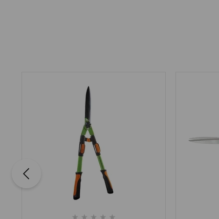
★
★
★
★
★