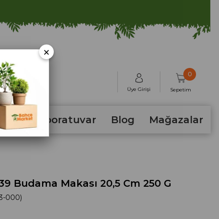
×
0
Üye Girişi
Sepetim
hum
Laboratuvar
Blog
Mağazalar
139 Budama Makası 20,5 Cm 250 G
3-000)