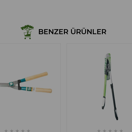
BENZER ÜRÜNLER
★
★
★
★
★
★
★
★
★
★