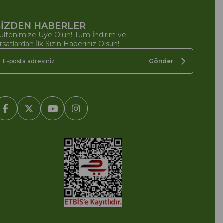
İZDEN HABERLER
ültenimize Üye Olun! Tüm İndirim ve
ırsatlardan İlk Sizin Haberiniz Olsun!
Gönder
2005-2022 Ticimax E Ticaret Yazılımları ve E Ticaret Paketleri /
cimax Bilişim Teknolojileri A.Ş. Her Hakkı Saklıdır.