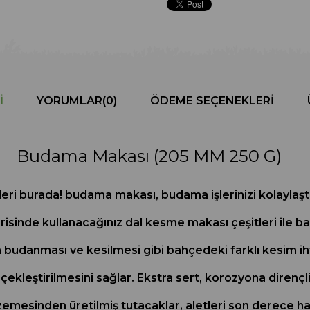
I
YORUMLAR
(0)
ÖDEME SEÇENEKLERI
Budama Makası (205 MM 250 G)
eri burada! budama makası, budama işlerinizi kolaylaştı
çerisinde kullanacağınız dal kesme makası çeşitleri ile b
ın budanması ve kesilmesi gibi bahçedeki farklı kesim ih
rçekleştirilmesini sağlar. Ekstra sert, korozyona direnç
mesinden üretilmiş tutacaklar, aletleri son derece hafi