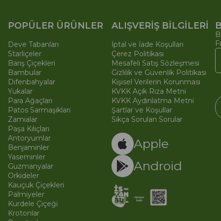
POPÜLER ÜRÜNLER
ALIŞVERİŞ BİLGİLERİ
B
B
F
Deve Tabanları
İptal ve İade Koşulları
Starliçeler
Çerez Politikası
Barış Çiçekleri
Mesafeli Satış Sözleşmesi
Bambular
Gizlilik ve Güvenlik Politikası
Difenbahyalar
Kişisel Verilerin Korunması
Yukalar
KVKK Açık Rıza Metni
Para Ağaçları
KVKK Aydınlatma Metni
Patos Sarmaşıkları
Şartlar ve Koşullar
Zamialar
Sıkça Sorulan Sorular
Paşa Kılıçları
© 
Ti
Antoryumlar
Apple
Benjaminler
Yaseminler
Android
Guzmanyalar
Orkideler
Kauçuk Çiçekleri
Palmiyeler
Kurdele Çiçeği
Krotonlar