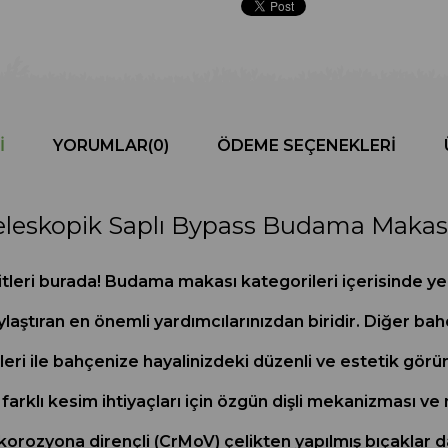
I
YORUMLAR
(0)
ÖDEME SEÇENEKLERI
eleskopik Saplı Bypass Budama Makas
itleri burada! Budama makası kategorileri içerisinde y
aştıran en önemli yardımcılarınızdan biridir. Diğer bahçe
ri ile bahçenize hayalinizdeki düzenli ve estetik görünü
rklı kesim ihtiyaçları için özgün dişli mekanizması ve m
, korozyona dirençli (CrMoV) çelikten yapılmış bıçaklar