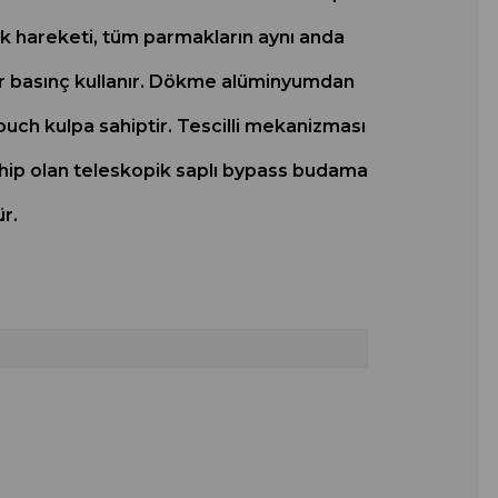
ak hareketi, tüm parmakların aynı anda
bir basınç kullanır. Dökme alüminyumdan
ouch kulpa sahiptir. Tescilli mekanizması
sahip olan teleskopik saplı bypass budama
r.