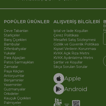
POPÜLER ÜRÜNLER
ALIŞVERİŞ BİLGİLERİ
B
B
F
Deve Tabanları
İptal ve İade Koşulları
Starliçeler
Çerez Politikası
Barış Çiçekleri
Mesafeli Satış Sözleşmesi
Bambular
Gizlilik ve Güvenlik Politikası
Difenbahyalar
Kişisel Verilerin Korunması
Yukalar
KVKK Açık Rıza Metni
Para Ağaçları
KVKK Aydınlatma Metni
Patos Sarmaşıkları
Şartlar ve Koşullar
Zamialar
Sıkça Sorulan Sorular
Paşa Kılıçları
© 
Ti
Antoryumlar
Apple
Benjaminler
Yaseminler
Android
Guzmanyalar
Orkideler
Kauçuk Çiçekleri
Palmiyeler