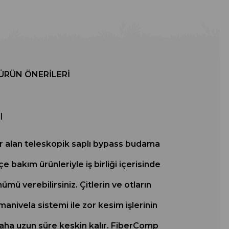
ÜRÜN ÖNERILERI
ı
er alan teleskopik saplı bypass budama
 bakım ürünleriyle iş birliği içerisinde
mü verebilirsiniz. Çitlerin ve otların
anivela sistemi ile zor kesim işlerinin
 daha uzun süre keskin kalır. FiberComp