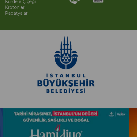
Kurdele Çiçeği
Krotonlar
Papatyalar