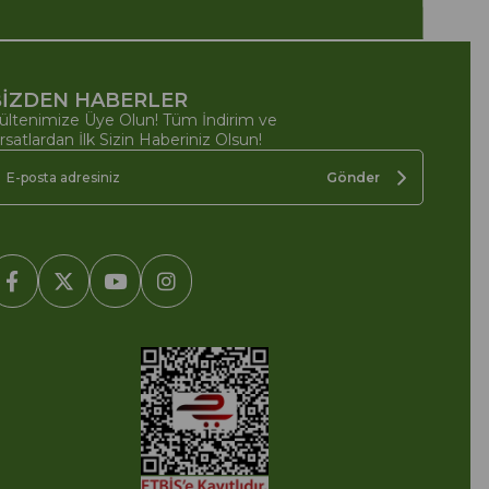
İZDEN HABERLER
ültenimize Üye Olun! Tüm İndirim ve
ırsatlardan İlk Sizin Haberiniz Olsun!
Gönder
2005-2022 Ticimax E Ticaret Yazılımları ve E Ticaret Paketleri /
cimax Bilişim Teknolojileri A.Ş. Her Hakkı Saklıdır.