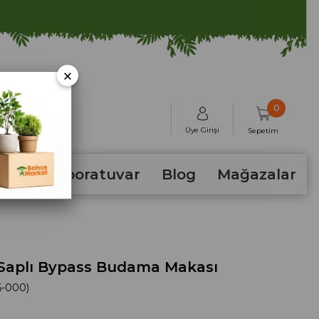
×
0
Üye Girişi
Sepetim
hum
Laboratuvar
Blog
Mağazalar
 Saplı Bypass Budama Makası
6-000)