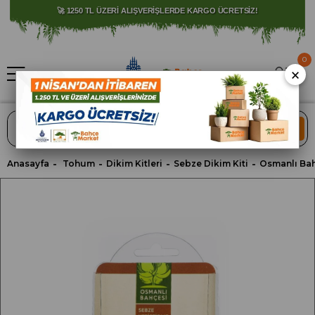
⚠️ SATIŞLARIMIZ YALNIZCA İSTANBUL İLİ İLE SINIRLIDIR.
0
×
ARA
Anasayfa
Tohum
Dikim Kitleri
Sebze Dikim Kiti