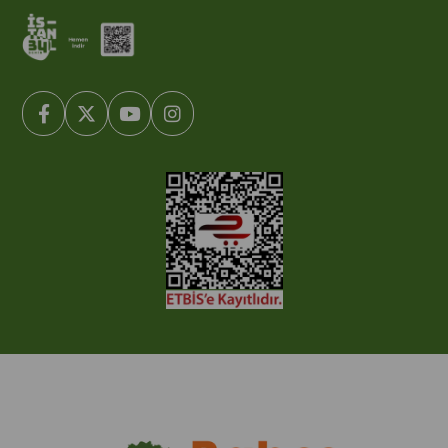
© 2005-2022 Ticimax E Ticaret Yazılımları ve E Ticaret Paketleri /
Ticimax Bilişim Teknolojileri A.Ş. Her Hakkı Saklıdır.