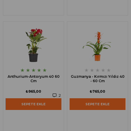
★
★
★
★
★
★
★
★
★
★
Anthurium-Antoryum 40 60
Guzmanya - Kırmızı Yıldız 40
Cm
- 60 Cm
₺965,00
₺765,00
2
SEPETE EKLE
SEPETE EKLE