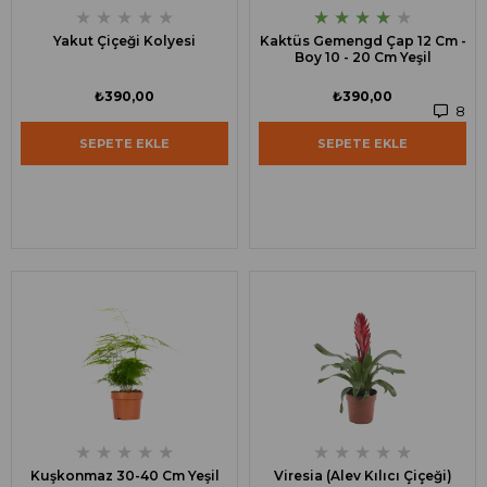
★
★
★
★
★
★
★
★
★
★
Yakut Çiçeği Kolyesi
Kaktüs Gemengd Çap 12 Cm -
Boy 10 - 20 Cm Yeşil
₺390,00
₺390,00
8
SEPETE EKLE
SEPETE EKLE
★
★
★
★
★
★
★
★
★
★
Kuşkonmaz 30-40 Cm Yeşil
Viresia (Alev Kılıcı Çiçeği)