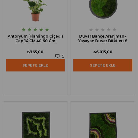
★
★
★
★
★
★
★
★
★
★
Antoryum (Flamingo Çiçeği)
Duvar Bahçe Aranjman -
Çap 14 CM 40 60 Cm
Yaşayan Duvar Bitkileri 8
₺765,00
₺6.015,00
5
SEPETE EKLE
SEPETE EKLE