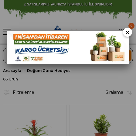
⚠️ SATIŞLARIMIZ YALNIZCA İSTANBUL İLİ İLE SINIRLIDIR.
🚀 1250 TL ÜZERİ ALIŞVERİŞLERDE KARGO ÜCRETSİZ!
0
×
ARA
Anasayfa
Doğum Günü Hediyesi
63 Ürün
Filtreleme
Sıralama