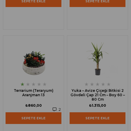
SEPETE EKLE
SEPETE EKLE
★
★
★
★
★
★
★
★
★
★
Terrarium (Teraryum)
Yuka – Avize Çiçeği Bitkisi 2
Aranjman 13
Gövdeli Çap 21 Cm – Boy 60 –
80 Cm
₺860,00
₺1.315,00
2
SEPETE EKLE
SEPETE EKLE