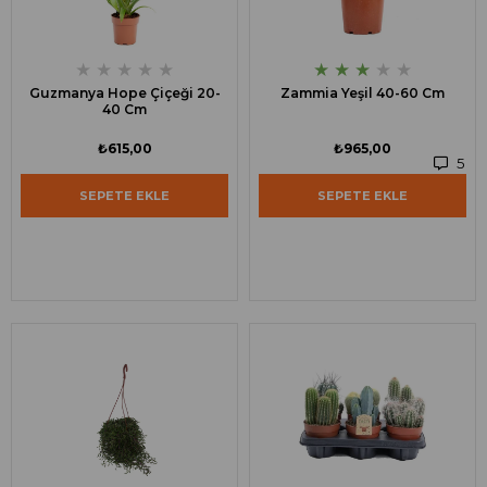
★
★
★
★
★
★
★
★
★
★
Guzmanya Hope Çiçeği 20-
Zammia Yeşil 40-60 Cm
40 Cm
₺615,00
₺965,00
5
SEPETE EKLE
SEPETE EKLE