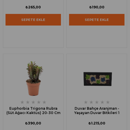
₺265,00
₺190,00
SEPETE EKLE
SEPETE EKLE
★
★
★
★
★
★
★
★
★
★
Euphorbia Trigona Rubra
Duvar Bahçe Aranjman -
(Süt Ağacı Kaktüs) 20-30 Cm
Yaşayan Duvar Bitkileri 1
₺390,00
₺1.215,00