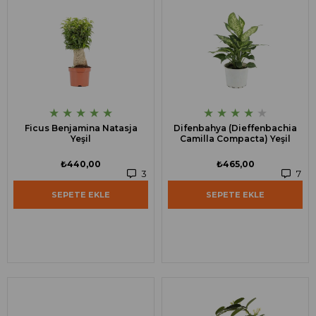
★
★
★
★
★
★
★
★
★
★
Ficus Benjamina Natasja
Difenbahya (Dieffenbachia
Yeşil
Camilla Compacta) Yeşil
₺440,00
₺465,00
3
7
SEPETE EKLE
SEPETE EKLE