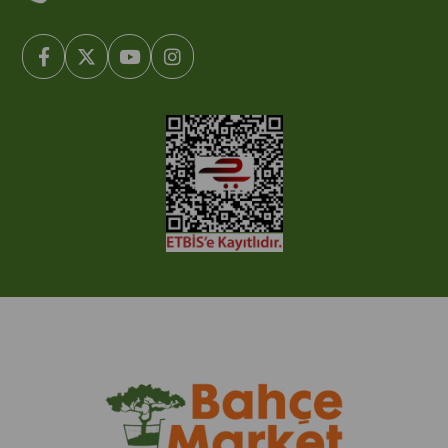
© 2005-2022 Ticimax E Ticaret Yazılımları ve E Ticaret Paketleri /
Ticimax Bilişim Teknolojileri A.Ş. Her Hakkı Saklıdır.