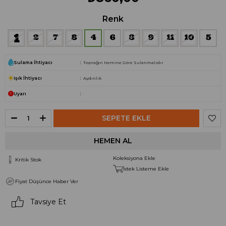
Renk
Sulama İhtiyacı
Toprağın Nemine Göre Sulanmalıdır
Işık İhtiyacı
Aydınlık
Uyarı
Koleksiyona Ekle
Kritik Stok
İstek Listeme Ekle
Fiyat Düşünce Haber Ver
Tavsiye Et