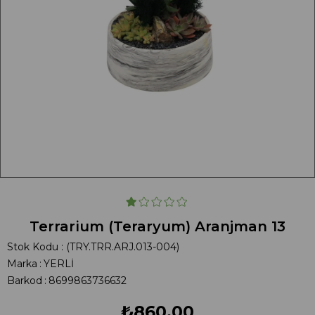
Terrarium (Teraryum) Aranjman 13
Stok Kodu
(TRY.TRR.ARJ.013-004)
Marka
:
YERLİ
Barkod
:
8699863736632
₺860,00