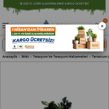
⚠️ SATIŞLARIMIZ YALNIZCA İSTANBUL İLİ İLE SINIRLIDIR.
🚀 1250 TL ÜZERİ ALIŞVERİŞLERDE KARGO ÜCRETSİZ!
0
×
ARA
Anasayfa
Bitki
Teraryum Ve Teraryum Malzemeleri