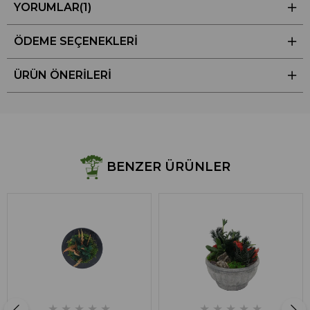
YORUMLAR
(1)
ÖDEME SEÇENEKLERI
ÜRÜN ÖNERILERI
BENZER ÜRÜNLER
★
★
★
★
★
★
★
★
★
★