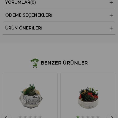
YORUMLAR
(0)
ÖDEME SEÇENEKLERI
ÜRÜN ÖNERILERI
BENZER ÜRÜNLER
★
★
★
★
★
★
★
★
★
★