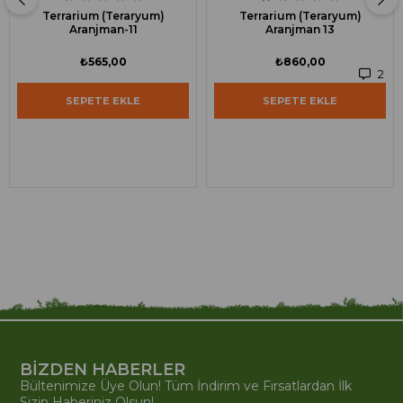
Terrarium (Teraryum)
Terrarium (Teraryum)
Aranjman-11
Aranjman 13
₺565,00
₺860,00
2
SEPETE EKLE
SEPETE EKLE
BİZDEN HABERLER
Bültenimize Üye Olun! Tüm İndirim ve Fırsatlardan İlk
Sizin Haberiniz Olsun!