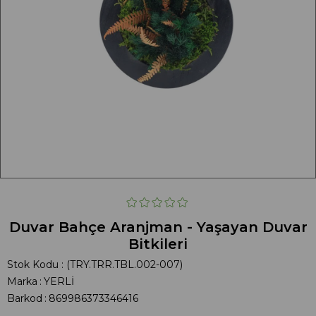
Duvar Bahçe Aranjman - Yaşayan Duvar
Bitkileri
Stok Kodu
(TRY.TRR.TBL.002-007)
Marka
:
YERLİ
Barkod
:
869986373346416