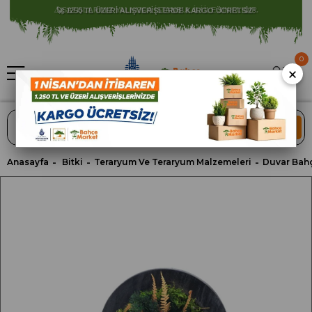
⚠️ SATIŞLARIMIZ YALNIZCA İSTANBUL İLİ İLE SINIRLIDIR.
0
×
ARA
Anasayfa
Bitki
Teraryum Ve Teraryum Malzemeleri