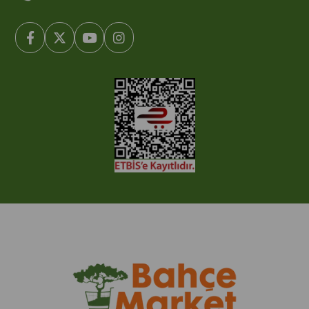
© 2005-2022 Ticimax E Ticaret Yazılımları ve E Ticaret Paketleri /
Ticimax Bilişim Teknolojileri A.Ş. Her Hakkı Saklıdır.