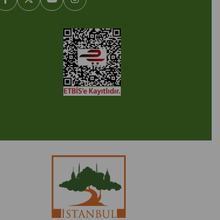
2005-2022 Ticimax E Ticaret Yazılımları ve E Ticaret Paketleri /
cimax Bilişim Teknolojileri A.Ş. Her Hakkı Saklıdır.