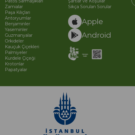
Patos Sarmaşıkları
Şartlar ve Koşullar
Zamialar
Sıkça Sorulan Sorular
Paşa Kılıçları
© 
Ti
Antoryumlar
Apple
Benjaminler
Yaseminler
Android
Guzmanyalar
Orkideler
Kauçuk Çiçekleri
Palmiyeler
Kurdele Çiçeği
Krotonlar
Papatyalar