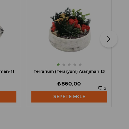
Te
★
★
★
★
★
jman-11
Terrarium (Teraryum) Aranjman 13
₺860,00
2
SEPETE EKLE