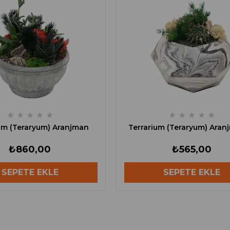
★
★
★
★
★
★
★
★
★
★
um (Teraryum) Aranjman
Terrarium (Teraryum) Aran
₺860,00
₺565,00
SEPETE EKLE
SEPETE EKLE