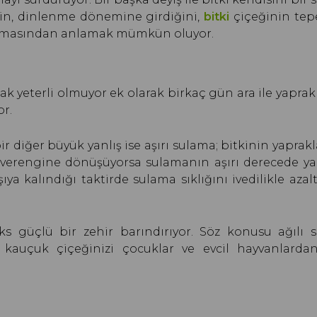
inin, dinlenme dönemine girdiğini,
bitki
çiçeğinin tep
urmasından anlamak mümkün oluyor.
k yeterli olmuyor ek olarak birkaç gün ara ile yaprak
r.
ir diğer büyük yanlış ise aşırı sulama; bitkinin yaprak
verengine dönüşüyorsa sulamanın aşırı derecede yap
ıya kalındığı taktirde sulama sıklığını ivedilikle aza
 güçlü bir zehir barındırıyor. Söz konusu ağılı sıv
kauçuk çiçeğinizi çocuklar ve evcil hayvanlarda