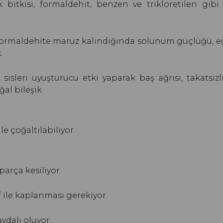
bitkisi, formaldehit, benzen ve trikloretilen gibi 
 formaldehite maruz kalındığında solunum güçlüğü, 
.
sleri uyuşturucu etki yaparak baş ağrısı, takatsizl
al bileşik.
le çoğaltılabiliyor.
parça kesiliyor.
f ile kaplanması gerekiyor.
ydalı oluyor.