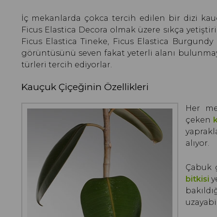
İç mekanlarda çokca tercih edilen bir dizi kau
Ficus Elastica Decora olmak üzere sıkça yetiştiril
Ficus Elastica Tineke, Ficus Elastica Burgundy 
görüntüsünü seven fakat yeterli alanı bulunmay
türleri tercih ediyorlar.
Kauçuk Çiçeğinin Özellikleri
Her me
çeken
yaprakl
alıyor.
Çabuk g
bitkisi
y
bakıldı
uzayabil