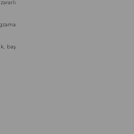
zararlı
egzama
ik, baş