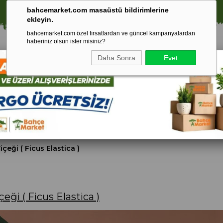
⚠️ SATIŞLARIMIZ YALNIZCA İSTANBUL İLİ İLE SINIRLIDIR.
bahcemarket.com masaüstü bildirimlerine
ekleyin.
bahcemarket.com özel fırsatlardan ve güncel kampanyalardan
haberiniz olsun ister misiniz?
Daha Sonra
Evet
Toprak Ve
Gübreler
To
ri
Torf
çeği ( Ficus Elastica )
eği ( Ficus Elastica )