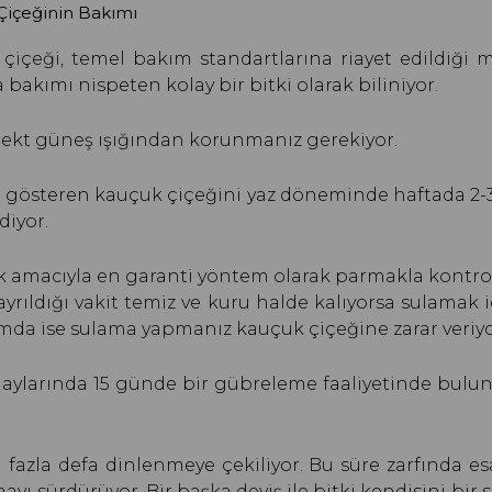
Çiçeğinin Bakımı
çiçeği, temel bakım standartlarına riayet edildiği 
 bakımı nispeten kolay bir bitki olarak biliniyor.
rekt güneş ışığından korunmanız gerekiyor.
ık gösteren kauçuk çiçeğini yaz döneminde haftada 2-3
diyor.
ek amacıyla en garanti yöntem olarak parmakla kontr
rıldığı vakit temiz ve kuru halde kalıyorsa sulamak 
da ise sulama yapmanız kauçuk çiçeğine zarar veriyo
z aylarında 15 günde bir gübreleme faaliyetinde bul
 fazla defa dinlenmeye çekiliyor. Bu süre zarfında e
yı sürdürüyor. Bir başka deyiş ile bitki kendisini bir 