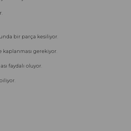
r.
nda bir parça kesiliyor.
le kaplanması gerekiyor.
sı faydalı oluyor.
iliyor.