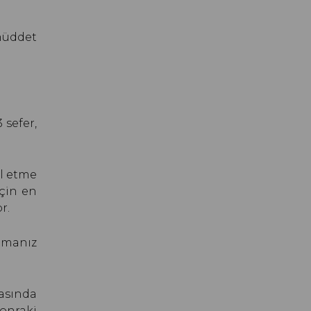
müddet
 sefer,
ol etme
için en
r.
unmanız
sasında
sonraki