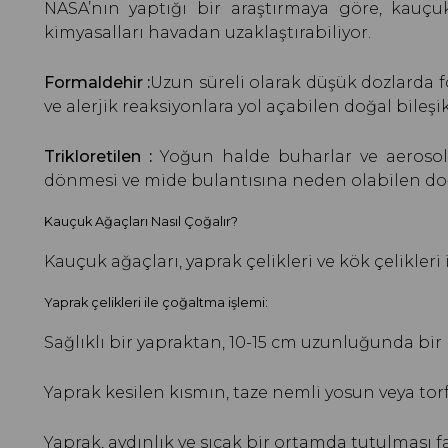
NASA’nın yaptığı bir araştırmaya göre, kauçuk 
kimyasalları havadan uzaklaştırabiliyor.
Formaldehir :
Uzun süreli olarak düşük dozlarda
ve alerjik reaksiyonlara yol açabilen doğal bileşik
Trikloretilen :
Yoğun halde buharlar ve aerosol si
dönmesi ve mide bulantısına neden olabilen doğ
Kauçuk Ağaçları Nasıl Çoğalır?
Kauçuk ağaçları, yaprak çelikleri ve kök çelikleri i
Yaprak çelikleri ile çoğaltma işlemi:
Sağlıklı bir yapraktan, 10-15 cm uzunluğunda bir 
Yaprak kesilen kısmın, taze nemli yosun veya tor
Yaprak, aydınlık ve sıcak bir ortamda tutulması fa