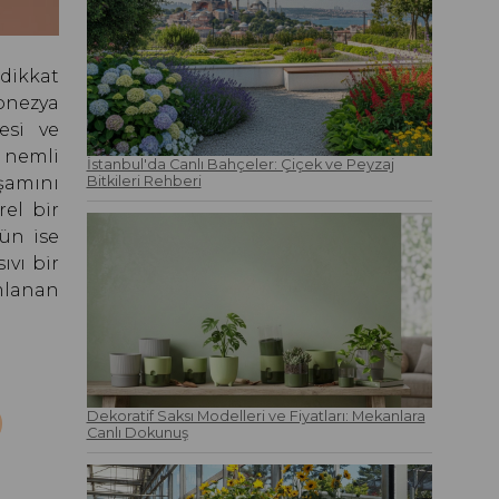
 dikkat
onezya
esi ve
e nemli
İstanbul'da Canlı Bahçeler: Çiçek ve Peyzaj
aşamını
Bitkileri Rehberi
el bir
ün ise
ıvı bir
mlanan
Dekoratif Saksı Modelleri ve Fiyatları: Mekanlara
Canlı Dokunuş