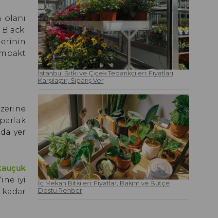
n olanı
 Black.
lerinin
kompakt
İstanbul Bitki ve Çiçek Tedarikçileri: Fiyatları
Karşılaştır, Sipariş Ver
zerine
 parlak
mda yer
kauçuk
ine iyi
İç Mekan Bitkileri: Fiyatlar, Bakım ve Bütçe
Dostu Rehber
 kadar