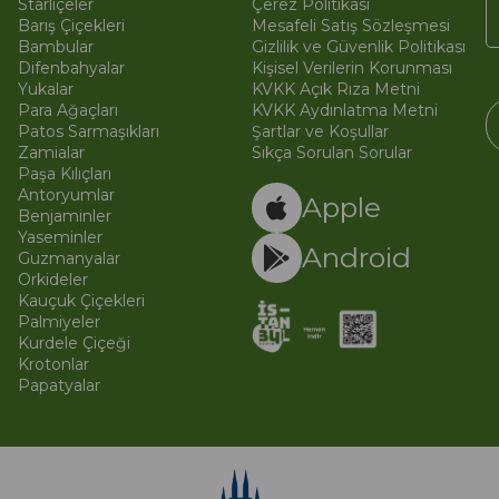
Starliçeler
Çerez Politikası
Barış Çiçekleri
Mesafeli Satış Sözleşmesi
Bambular
Gizlilik ve Güvenlik Politikası
Difenbahyalar
Kişisel Verilerin Korunması
Yukalar
KVKK Açık Rıza Metni
Para Ağaçları
KVKK Aydınlatma Metni
Patos Sarmaşıkları
Şartlar ve Koşullar
Zamialar
Sıkça Sorulan Sorular
Paşa Kılıçları
© 
Ti
Antoryumlar
Apple
Benjaminler
Yaseminler
Android
Guzmanyalar
Orkideler
Kauçuk Çiçekleri
Palmiyeler
Kurdele Çiçeği
Krotonlar
Papatyalar