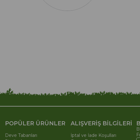
POPÜLER ÜRÜNLER
ALIŞVERİŞ BİLGİLERİ
B
B
F
Deve Tabanları
İptal ve İade Koşulları