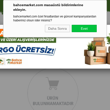
🚀 1250 TL ÜZERİ ALIŞVERİŞLERDE KARGO ÜCRETSİZ!
bahcemarket.com masaüstü bildirimlerine
ekleyin.
bahcemarket.com özel fırsatlardan ve güncel kampanyalardan
haberiniz olsun ister misiniz?
Daha Sonra
Evet
Toprak Ve
Gübreler
To
ri
Torf