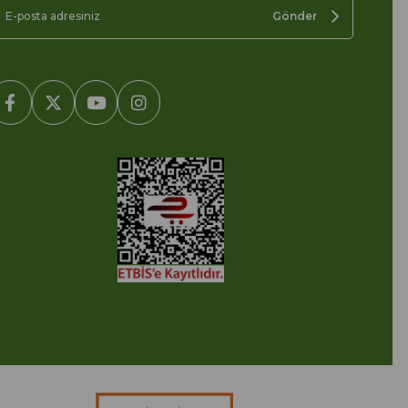
Gönder
2005-2022 Ticimax E Ticaret Yazılımları ve E Ticaret Paketleri /
cimax Bilişim Teknolojileri A.Ş. Her Hakkı Saklıdır.