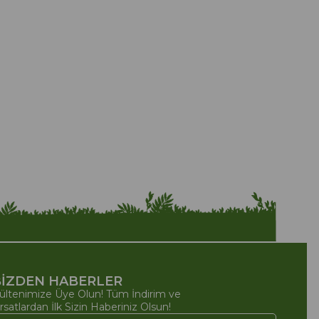
İZDEN HABERLER
ültenimize Üye Olun! Tüm İndirim ve
ırsatlardan İlk Sizin Haberiniz Olsun!