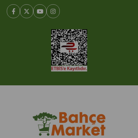
© 2005-2022 Ticimax E Ticaret Yazılımları ve E Ticaret Paketleri /
Ticimax Bilişim Teknolojileri A.Ş. Her Hakkı Saklıdır.