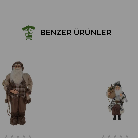
BENZER ÜRÜNLER
★
★
★
★
★
★
★
★
★
★