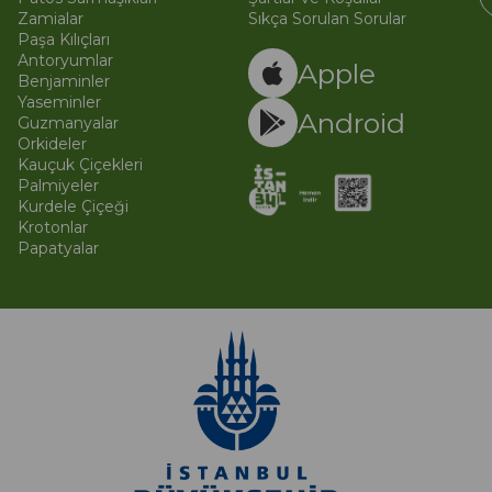
Zamialar
Sıkça Sorulan Sorular
Paşa Kılıçları
© 
Ti
Antoryumlar
Apple
Benjaminler
Yaseminler
Android
Guzmanyalar
Orkideler
Kauçuk Çiçekleri
Palmiyeler
Kurdele Çiçeği
Krotonlar
Papatyalar