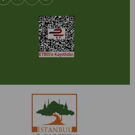
2005-2022 Ticimax E Ticaret Yazılımları ve E Ticaret Paketleri /
cimax Bilişim Teknolojileri A.Ş. Her Hakkı Saklıdır.