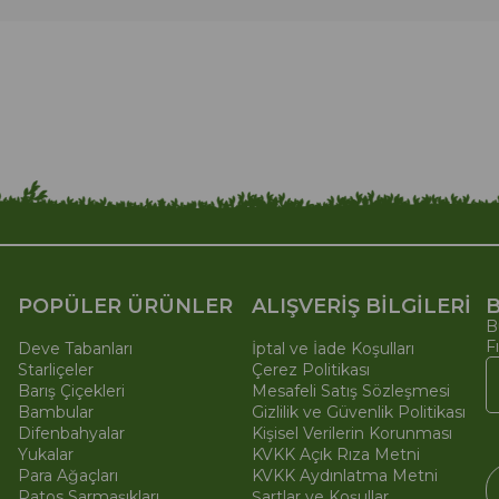
POPÜLER ÜRÜNLER
ALIŞVERİŞ BİLGİLERİ
B
B
F
Deve Tabanları
İptal ve İade Koşulları
Starliçeler
Çerez Politikası
Barış Çiçekleri
Mesafeli Satış Sözleşmesi
Bambular
Gizlilik ve Güvenlik Politikası
Difenbahyalar
Kişisel Verilerin Korunması
Yukalar
KVKK Açık Rıza Metni
Para Ağaçları
KVKK Aydınlatma Metni
Patos Sarmaşıkları
Şartlar ve Koşullar