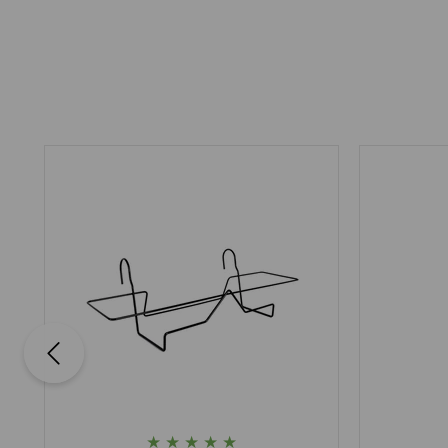
★
★
★
★
★