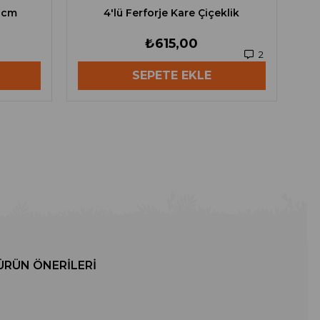
5 cm
4'lü Ferforje Kare Çiçeklik
₺615,00
2
SEPETE EKLE
ÜRÜN ÖNERILERI