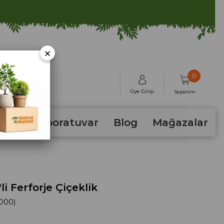
×
0
Üye Girişi
Sepetim
hum
Laboratuvar
Blog
Mağazalar
'li Ferforje Çiçeklik
-000)