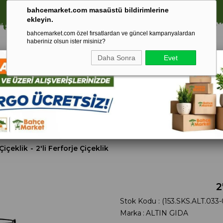
⚠️ SATIŞLARIMIZ YALNIZCA İSTANBUL İLİ İLE SINIRLIDIR.
bahcemarket.com masaüstü bildirimlerine
ekleyin.
bahcemarket.com özel fırsatlardan ve güncel kampanyalardan
haberiniz olsun ister misiniz?
Daha Sonra
Evet
Toprak Ve
Gübreler
To
ri
Torf
Çiçeklik
2'li Ferforje Çiçeklik
2
Stok Kodu
(153.SKS.ALT.033
Marka
:
ALTIN GIDA