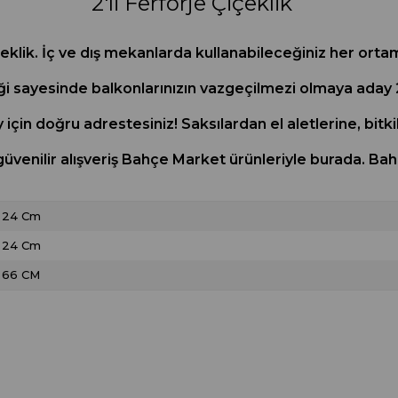
2'li Ferforje Çiçeklik
eklik. İç ve dış mekanlarda kullanabileceğiniz her ortama
ği sayesinde balkonlarınızın vazgeçilmezi olmaya aday 2’l
y için doğru adrestesiniz! Saksılardan el aletlerine, bit
 güvenilir alışveriş Bahçe Market ürünleriyle burada.
24 Cm
24 Cm
66 CM