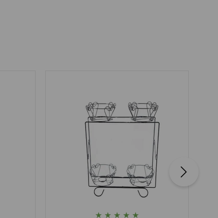
★
★
★
★
★