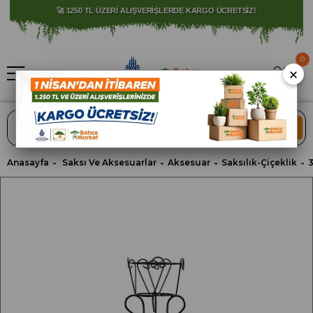
⚠️ SATIŞLARIMIZ YALNIZCA İSTANBUL İLİ İLE SINIRLIDIR.
0
×
ARA
Anasayfa
Saksı Ve Aksesuarlar
Aksesuar
Saksılık-Çiçeklik
3