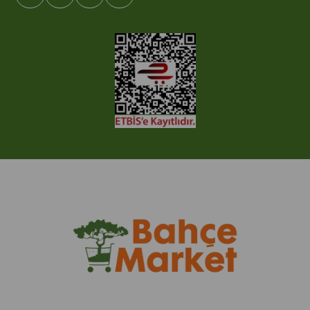
© 2005-2022 Ticimax E Ticaret Yazılımları ve E Ticaret Paketleri /
Ticimax Bilişim Teknolojileri A.Ş. Her Hakkı Saklıdır.