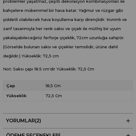
problemler yaşatmaz, çeşitli dekorasyon kombinasyonları ile
bahçelere mükemmel bir hava katar. Yağmur ve rüzgar gibi
şiddetli olabilecek hava koşullarına karşı dirençlidir. Kıvrımlı ve
zarif tasarımıyla her renk saksı ve çiçek ile müthiş bir uyum
yakalayabileceğiniz ferforje çiçeklik, 72cm uzunluğa sahiptir.
(Görselde bulunan saksı ve çiçekler temsilidir, ürüne dahil
değildir.) Yükseklik: 72,5 cm
Not: Saksı çapı 18.5 cm'dir Yükseklik: 72,5 Cm
Çap
18,5 Cm
Yükseklik
72,5 Cm
YORUMLAR
(2)
ÖDEME SEÇENEKLERI