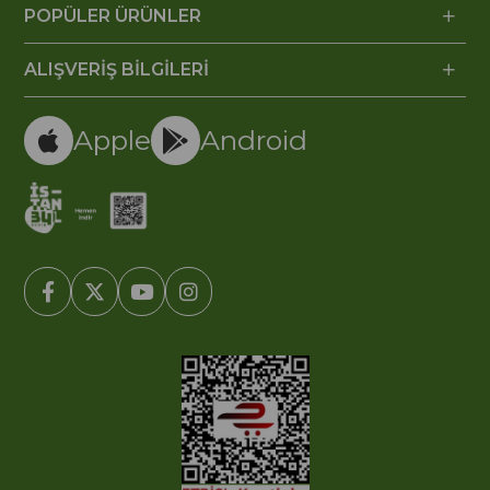
POPÜLER ÜRÜNLER
ALIŞVERİŞ BİLGİLERİ
Apple
Android
© 2005-2022 Ticimax E Ticaret Yazılımları ve E Ticaret Paketleri /
Ticimax Bilişim Teknolojileri A.Ş. Her Hakkı Saklıdır.