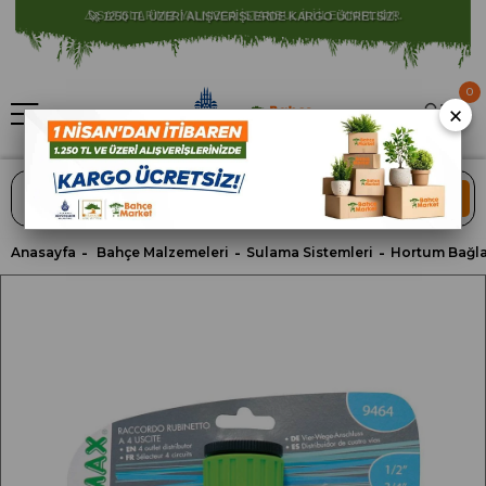
⚠️ SATIŞLARIMIZ YALNIZCA İSTANBUL İLİ İLE SINIRLIDIR.
0
×
ARA
Anasayfa
Bahçe Malzemeleri
Sulama Sistemleri
Hortum Bağlan