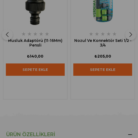
★
★
★
★
★
★
★
★
★
★
Musluk Adaptörü (11-16Mm)
Nozul Ve Konnektör Seti 1/2 -
Pensli
3/4
₺140,00
₺205,00
SEPETE EKLE
SEPETE EKLE
ÜRÜN ÖZELLIKLERI