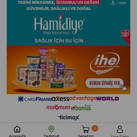
0
Sepetim
Anasayfa
Teslimat
Üye Girişi