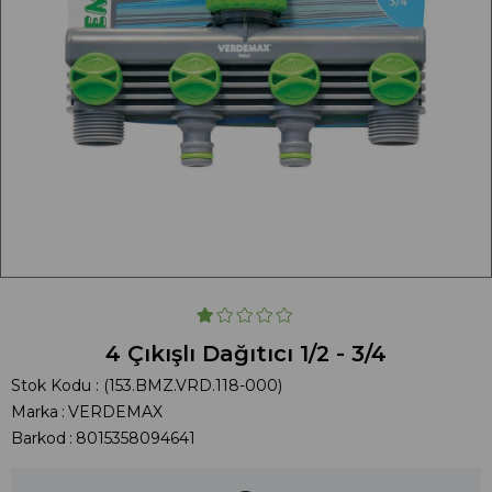
4 Çıkışlı Dağıtıcı 1/2 - 3/4
Stok Kodu
(153.BMZ.VRD.118-000)
Marka
:
VERDEMAX
Barkod
:
8015358094641