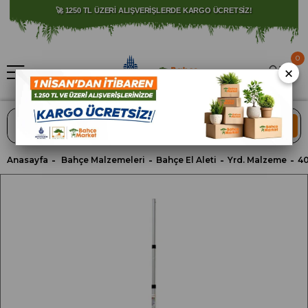
⚠️ SATIŞLARIMIZ YALNIZCA İSTANBUL İLİ İLE SINIRLIDIR.
🚀 1250 TL ÜZERİ ALIŞVERİŞLERDE KARGO ÜCRETSİZ!
0
×
ARA
Anasayfa
Bahçe Malzemeleri
Bahçe El Aleti
Yrd. Malzeme
4