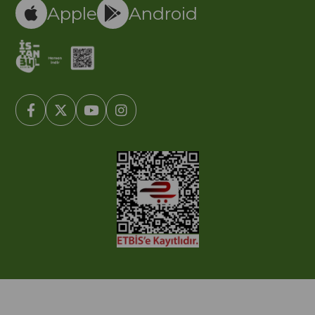
Apple
Android
© 2005-2022 Ticimax E Ticaret Yazılımları ve E Ticaret Paketleri /
Ticimax Bilişim Teknolojileri A.Ş. Her Hakkı Saklıdır.