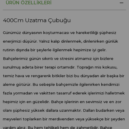
ÜRÜN ÖZELLIKLERI
400Cm Uzatma Çubuğu
Günümüz dünyasının koşturmacası ve hareketliliği şüphesiz
enerjimizi düşürür. Yalnız kalıp dinlenmek, dinlenirken günlük
rutinin dışında bir şeylerle ilgilenmek hepimize iyi gelir.
Bahçelerimiz günün sıkıntı ve stresini atmamız için bizlere
sunulmuş adeta birer terapi ortamıdır. Toprağın mis kokusu,
temiz hava ve rengarenk bitkiler bizi bu dünyadan alır başka bir
aleme götürür. Bu sebeple bahçemizle ilgilenirken kendimizi
fazla yormadan ve vakitten tasarruf ederek işlerimizi halletmek
hepimiz için en güzelidir. Bahçe işlerinin en sevimsiz ve en zor
olanı şüphesiz yüksek dallara uzanmaktır. Dalları budarken veya
meyveleri toplarken bir merdivenden veya yüksekçe bir şeyden
yardım alırız. Bu hem tehlikeli hem de zahmetlidir. Bahçe