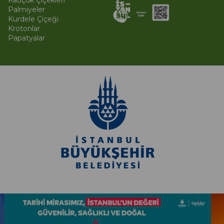
Palmiyeler
Kurdele Çiçeği
Krotonlar
Papatyalar