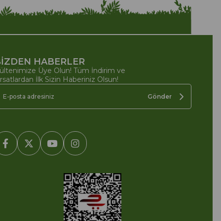
İZDEN HABERLER
ültenimize Üye Olun! Tüm İndirim ve
ırsatlardan İlk Sizin Haberiniz Olsun!
Gönder
2005-2022 Ticimax E Ticaret Yazılımları ve E Ticaret Paketleri /
cimax Bilişim Teknolojileri A.Ş. Her Hakkı Saklıdır.