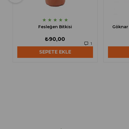
★
★
★
★
★
Fesleğen Bitkisi
Göknar 
₺90,00
1
SEPETE EKLE