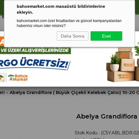
⚠️ SATIŞLARIMIZ YALNIZCA İSTANBUL İLİ İLE SINIRLIDIR.
bahcemarket.com masaüstü bildirimlerine
ekleyin.
bahcemarket.com özel fırsatlardan ve güncel kampanyalardan
haberiniz olsun ister misiniz?
Daha Sonra
Evet
Toprak Ve
Gübreler
To
ri
Torf
eri
Abelya Grandiflora ( Büyük Çiçekli Kelebek Çalısı) 10-20 
Abelya Grandiflora 
Stok Kodu
(CSY.ABL.BDR.02