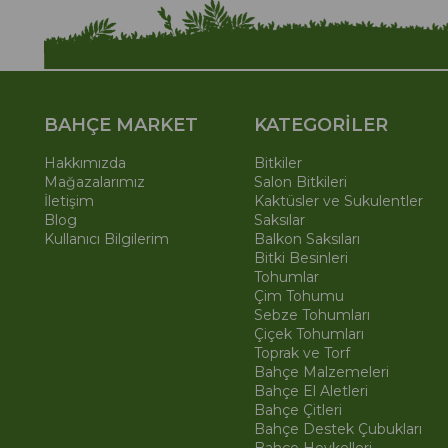
BAHÇE MARKET
KATEGORİLER
Hakkımızda
Bitkiler
Mağazalarımız
Salon Bitkileri
İletişim
Kaktüsler ve Sukulentler
Blog
Saksılar
Kullanıcı Bilgilerim
Balkon Saksıları
Bitki Besinleri
Tohumlar
Çim Tohumu
Sebze Tohumları
Çiçek Tohumları
Toprak ve Torf
Bahçe Malzemeleri
Bahçe El Aletleri
Bahçe Çitleri
Bahçe Destek Çubukları
Bahçe Heykelleri