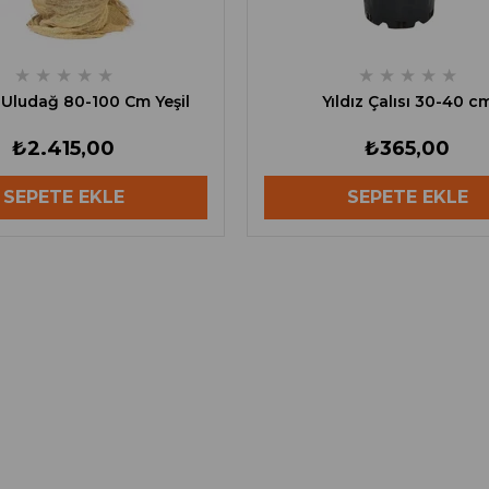
★
★
★
★
★
★
★
★
★
★
Uludağ 80-100 Cm Yeşil
Yıldız Çalısı 30-40 c
₺2.415,00
₺365,00
SEPETE EKLE
SEPETE EKLE