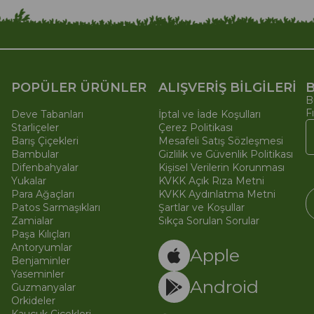
POPÜLER ÜRÜNLER
ALIŞVERİŞ BİLGİLERİ
B
B
F
Deve Tabanları
İptal ve İade Koşulları
Starliçeler
Çerez Politikası
Barış Çiçekleri
Mesafeli Satış Sözleşmesi
Bambular
Gizlilik ve Güvenlik Politikası
Difenbahyalar
Kişisel Verilerin Korunması
Yukalar
KVKK Açık Rıza Metni
Para Ağaçları
KVKK Aydınlatma Metni
Patos Sarmaşıkları
Şartlar ve Koşullar
Zamialar
Sıkça Sorulan Sorular
Paşa Kılıçları
© 
Ti
Antoryumlar
Apple
Benjaminler
Yaseminler
Android
Guzmanyalar
Orkideler
Kauçuk Çiçekleri