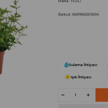
Marka
:
YERLİ
Barkod
:
8699863816594
Sulama İhtiyacı
Işık İhtiyacı