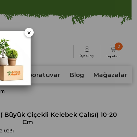
×
0
Üye Girişi
Sepetim
hum
Laboratuvar
Blog
Mağazalar
Cm
( Büyük Çiçekli Kelebek Çalısı) 10-20
Cm
2-028)