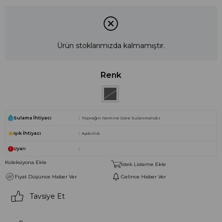
Ürün stoklarımızda kalmamıştır.
Renk
Sulama İhtiyacı
Toprağın Nemine Göre Sulanmalıdır
Işık İhtiyacı
Aydınlık
Uyarı
Koleksiyona Ekle
İstek Listeme Ekle
Fiyat Düşünce Haber Ver
Gelince Haber Ver
Tavsiye Et