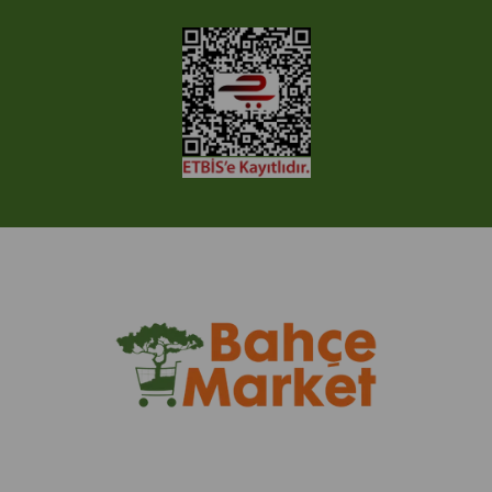
© 2005-2022 Ticimax E Ticaret Yazılımları ve E Ticaret Paketleri /
Ticimax Bilişim Teknolojileri A.Ş. Her Hakkı Saklıdır.