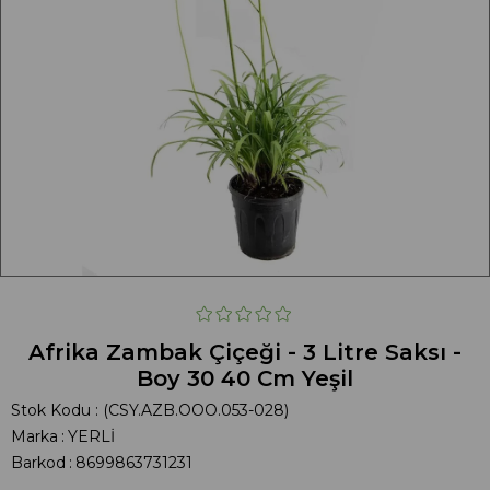
Afrika Zambak Çiçeği - 3 Litre Saksı -
Boy 30 40 Cm Yeşil
Stok Kodu
(CSY.AZB.OOO.053-028)
Marka
:
YERLİ
Barkod
:
8699863731231