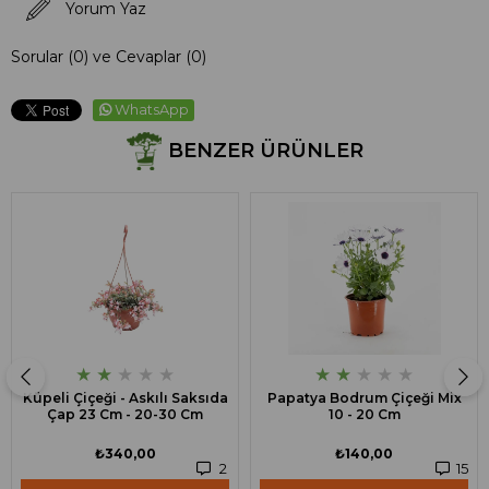
Yorum Yaz
Sorular (0) ve Cevaplar (0)
WhatsApp
BENZER ÜRÜNLER
★
★
★
★
★
★
★
★
★
★
Küpeli Çiçeği - Askılı Saksıda
Papatya Bodrum Çiçeği Mix
Çap 23 Cm - 20-30 Cm
10 - 20 Cm
₺340,00
₺140,00
2
15