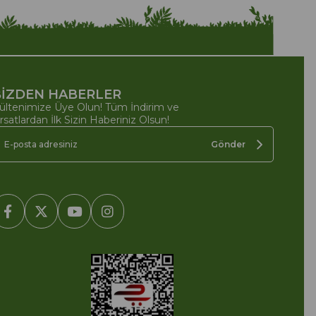
İZDEN HABERLER
ültenimize Üye Olun! Tüm İndirim ve
ırsatlardan İlk Sizin Haberiniz Olsun!
Gönder
2005-2022 Ticimax E Ticaret Yazılımları ve E Ticaret Paketleri /
cimax Bilişim Teknolojileri A.Ş. Her Hakkı Saklıdır.