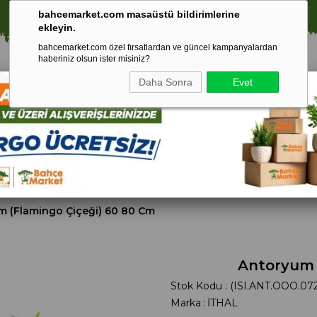
⚠️ SATIŞLARIMIZ YALNIZCA İSTANBUL İLİ İLE SINIRLIDIR.
bahcemarket.com masaüstü bildirimlerine
ekleyin.
bahcemarket.com özel fırsatlardan ve güncel kampanyalardan
haberiniz olsun ister misiniz?
Daha Sonra
Evet
Toprak Ve
Gübreler
To
ri
Torf
m (Flamingo Çiçeği) 60 80 Cm
Antoryum 
Stok Kodu
(ISI.ANT.OOO.072
Marka
:
İTHAL