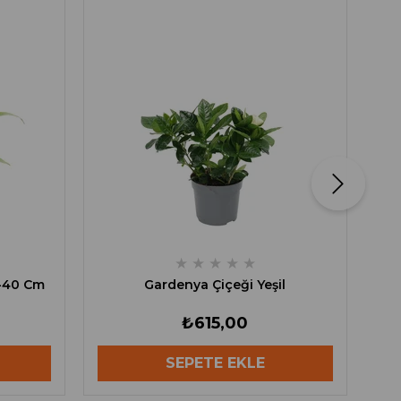
An
★
★
★
★
★
-40 Cm
Gardenya Çiçeği Yeşil
₺615,00
SEPETE EKLE