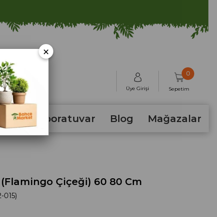
×
0
Üye Girişi
Sepetim
hum
Laboratuvar
Blog
Mağazalar
(Flamingo Çiçeği) 60 80 Cm
-015)