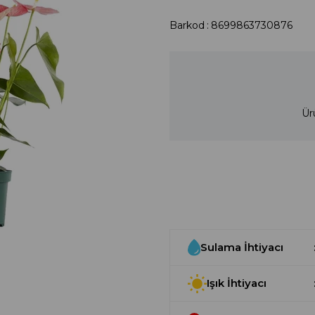
Barkod
:
8699863730876
Ür
Sulama İhtiyacı
Işık İhtiyacı