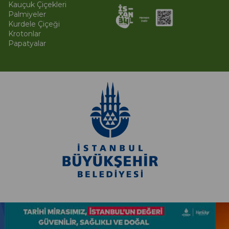
Kauçuk Çiçekleri
Palmiyeler
Kurdele Çiçeği
Krotonlar
Papatyalar