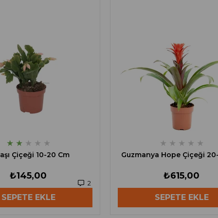
★
★
★
★
★
★
★
★
★
★
başı Çiçeği 10-20 Cm
Guzmanya Hope Çiçeği 20
₺145,00
₺615,00
2
SEPETE EKLE
SEPETE EKLE