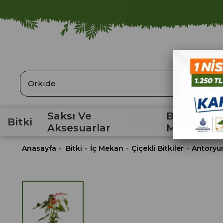
ARA
Saksı Ve
Bahçe
Bitki
Aksesuarlar
Malzemele
Anasayfa
Bitki
İç Mekan
Çiçekli Bitkiler
Antoryu