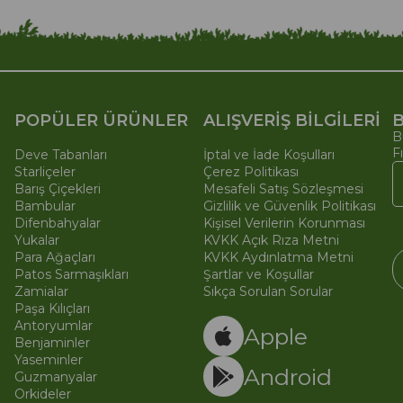
POPÜLER ÜRÜNLER
ALIŞVERİŞ BİLGİLERİ
B
B
F
Deve Tabanları
İptal ve İade Koşulları
Starliçeler
Çerez Politikası
Barış Çiçekleri
Mesafeli Satış Sözleşmesi
Bambular
Gizlilik ve Güvenlik Politikası
Difenbahyalar
Kişisel Verilerin Korunması
Yukalar
KVKK Açık Rıza Metni
Para Ağaçları
KVKK Aydınlatma Metni
Patos Sarmaşıkları
Şartlar ve Koşullar
Zamialar
Sıkça Sorulan Sorular
Paşa Kılıçları
© 
Ti
Antoryumlar
Apple
Benjaminler
Yaseminler
Android
Guzmanyalar
Orkideler