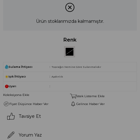
Ürün stoklarımızda kalmamıştır.
Renk
Sulama İhtiyacı
Toprağın Nemine Göre Sulanmalıdır
Işık İhtiyacı
Aydınlık
Uyarı
Koleksiyona Ekle
İstek Listeme Ekle
Fiyat Düşünce Haber Ver
Gelince Haber Ver
Tavsiye Et
Yorum Yaz