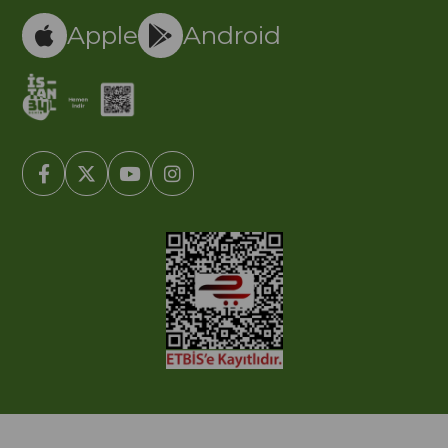
Apple
Android
© 2005-2022 Ticimax E Ticaret Yazılımları ve E Ticaret Paketleri /
Ticimax Bilişim Teknolojileri A.Ş. Her Hakkı Saklıdır.