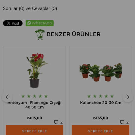
Sorular (0) ve Cevaplar (0)
WhatsApp
BENZER ÜRÜNLER
★
★
★
★
★
★
★
★
★
★
Antoryum - Flamingo Çiçeği
Kalanchoe 20-30 Cm
40 60 Cm
₺615,00
₺165,00
2
2
SEPETE EKLE
SEPETE EKLE