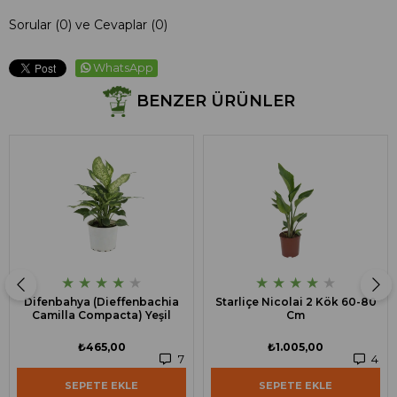
Sorular (0) ve Cevaplar (0)
WhatsApp
BENZER ÜRÜNLER
★
★
★
★
★
★
★
★
★
★
Difenbahya (Dieffenbachia
Starliçe Nicolai 2 Kök 60-80
Camilla Compacta) Yeşil
Cm
₺465,00
₺1.005,00
7
4
SEPETE EKLE
SEPETE EKLE