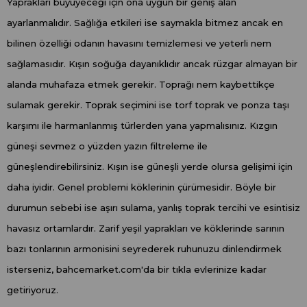
Yaprakları büyüyeceği için ona uygun bir geniş alan
ayarlanmalıdır. Sağlığa etkileri ise saymakla bitmez ancak en
bilinen özelliği odanın havasını temizlemesi ve yeterli nem
sağlamasıdır. Kışın soğuğa dayanıklıdır ancak rüzgar almayan bir
alanda muhafaza etmek gerekir. Toprağı nem kaybettikçe
sulamak gerekir. Toprak seçimini ise torf toprak ve ponza taşı
karşımı ile harmanlanmış türlerden yana yapmalısınız. Kızgın
güneşi sevmez o yüzden yazın filtreleme ile
güneşlendirebilirsiniz. Kışın ise güneşli yerde olursa gelişimi için
daha iyidir. Genel problemi köklerinin çürümesidir. Böyle bir
durumun sebebi ise aşırı sulama, yanlış toprak tercihi ve esintisiz
havasız ortamlardır. Zarif yeşil yaprakları ve köklerinde sarının
bazı tonlarının armonisini seyrederek ruhunuzu dinlendirmek
isterseniz, bahcemarket.com'da bir tıkla evlerinize kadar
getiriyoruz.