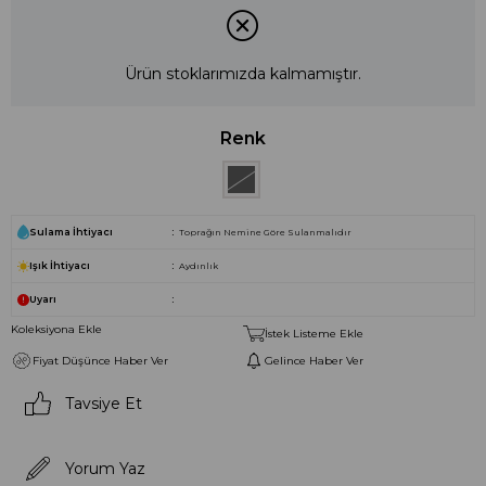
Ürün stoklarımızda kalmamıştır.
Renk
Sulama İhtiyacı
Toprağın Nemine Göre Sulanmalıdır
Işık İhtiyacı
Aydınlık
Uyarı
Koleksiyona Ekle
İstek Listeme Ekle
Fiyat Düşünce Haber Ver
Gelince Haber Ver
Tavsiye Et
Yorum Yaz