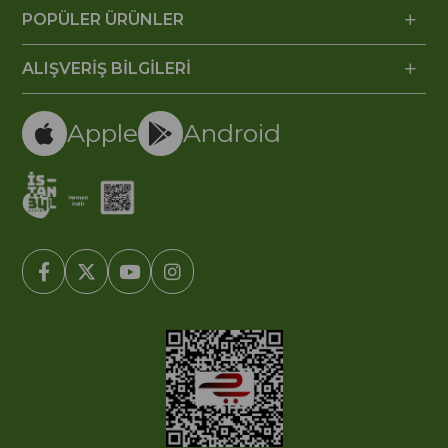
POPÜLER ÜRÜNLER
ALIŞVERİŞ BİLGİLERİ
Apple
Android
© 2005-2022 Ticimax E Ticaret Yazılımları ve E Ticaret Paketleri /
Ticimax Bilişim Teknolojileri A.Ş. Her Hakkı Saklıdır.