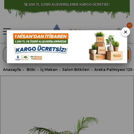
🚀 1250 TL ÜZERİ ALIŞVERİŞLERDE KARGO ÜCRETSİZ!
0
×
ARA
Anasayfa
Bitki
İç Mekan
Salon Bitkileri