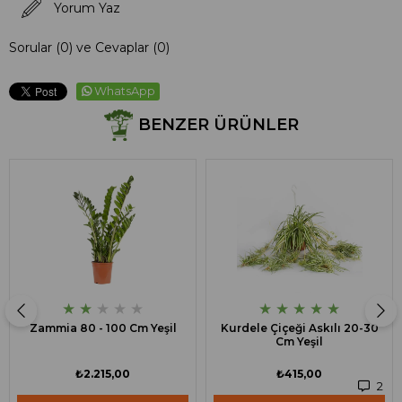
Yorum Yaz
Sorular (0) ve Cevaplar (0)
WhatsApp
BENZER ÜRÜNLER
★
★
★
★
★
★
★
★
★
★
Zammia 80 - 100 Cm Yeşil
Kurdele Çiçeği Askılı 20-30
Cm Yeşil
₺2.215,00
₺415,00
2