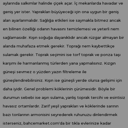
aylarında salkımlar halinde çiçek açar. İç mekanlarda havadar ve
geniş yer ister. Yaprakları büyüyeceği için ona uygun bir geniş
alan ayarlanmalıdır. Sağlığa etkileri ise saymakla bitmez ancak
en bilinen özelliği odanın havasını temizlemesi ve yeterli nem
sağlamasıdır. Kışın soğuğa dayanıklıdır ancak rüzgar almayan bir
alanda muhafaza etmek gerekir. Toprağı nem kaybettikçe
sulamak gerekir. Toprak seçimini ise torf toprak ve ponza taşı
karşımı ile harmanlanmış türlerden yana yapmalısınız. Kızgın
güneşi sevmez o yüzden yazın filtreleme ile
güneşlendirebilirsiniz. Kışın ise güneşli yerde olursa gelişimi için
daha iyidir. Genel problemi köklerinin çürümesidir. Böyle bir
durumun sebebi ise aşırı sulama, yanlış toprak tercihi ve esintisiz
havasız ortamlardır. Zarif yeşil yaprakları ve köklerinde sarının
bazı tonlarının armonisini seyrederek ruhunuzu dinlendirmek
isterseniz, bahcemarket.com'da bir tıkla evlerinize kadar