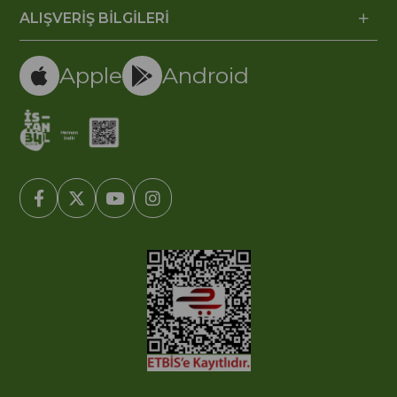
ALIŞVERİŞ BİLGİLERİ
Apple
Android
© 2005-2022 Ticimax E Ticaret Yazılımları ve E Ticaret Paketleri /
Ticimax Bilişim Teknolojileri A.Ş. Her Hakkı Saklıdır.