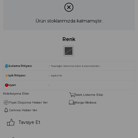
Ürün stoklarımızda kalmamıştır.
Renk
Sulama İhtiyacı
Toprağın Nemine Göre Sulanmalıdır.
Işık İhtiyacı
Aydınlık
Uyarı
Koleksiyona Ekle
İstek Listeme Ekle
Fiyat Düşünce Haber Ver
Kargo Bedava
Gelince Haber Ver
Tavsiye Et