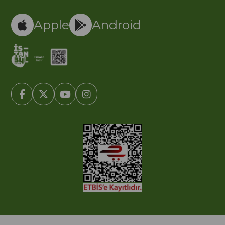
Apple
Android
© 2005-2022 Ticimax E Ticaret Yazılımları ve E Ticaret Paketleri /
Ticimax Bilişim Teknolojileri A.Ş. Her Hakkı Saklıdır.