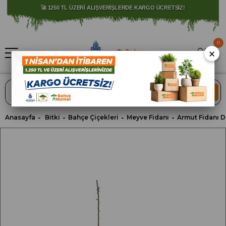
⚠️ SATIŞLARIMIZ YALNIZCA İSTANBUL İLİ İLE SINIRLIDIR.
🚀 1250 TL ÜZERİ ALIŞVERİŞLERDE KARGO ÜCRETSİZ!
0
×
ARA
Anasayfa
Bitki
Bahçe Çiçekleri
Meyve Fidanı