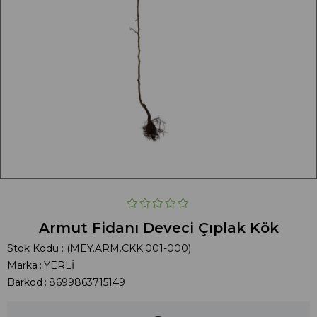
Armut Fidanı Deveci Çıplak Kök
Stok Kodu
(MEY.ARM.CKK.001-000)
Marka
:
YERLİ
Barkod
:
8699863715149