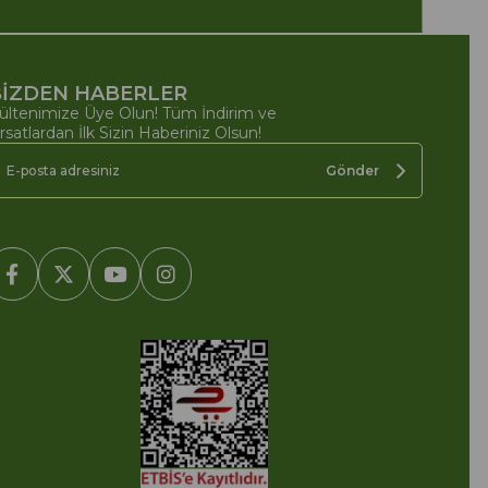
İZDEN HABERLER
ültenimize Üye Olun! Tüm İndirim ve
ırsatlardan İlk Sizin Haberiniz Olsun!
Gönder
2005-2022 Ticimax E Ticaret Yazılımları ve E Ticaret Paketleri /
cimax Bilişim Teknolojileri A.Ş. Her Hakkı Saklıdır.