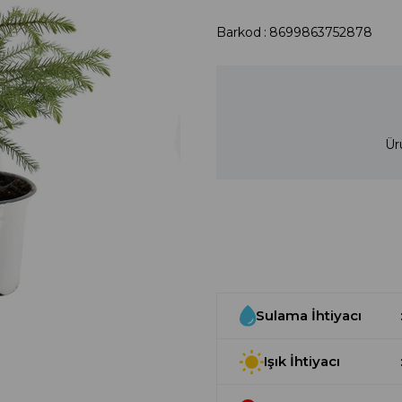
Barkod
:
8699863752878
Ür
Sulama İhtiyacı
Işık İhtiyacı