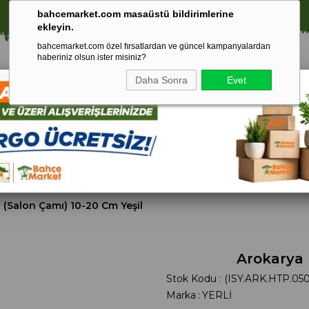
⚠️ SATIŞLARIMIZ YALNIZCA İSTANBUL İLİ İLE SINIRLIDIR.
bahcemarket.com masaüstü bildirimlerine
ekleyin.
bahcemarket.com özel fırsatlardan ve güncel kampanyalardan
haberiniz olsun ister misiniz?
Daha Sonra
Evet
Toprak Ve
Gübreler
To
ri
Torf
 (Salon Çamı) 10-20 Cm Yeşil
Arokarya 
Stok Kodu
(ISY.ARK.HTP.050
Marka
:
YERLİ