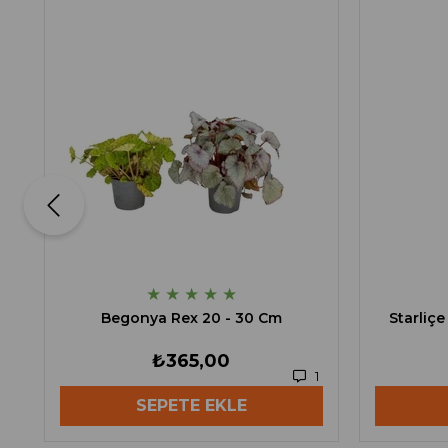
★
★
★
★
★
Begonya Rex 20 - 30 Cm
Starliç
₺365,00
1
SEPETE EKLE