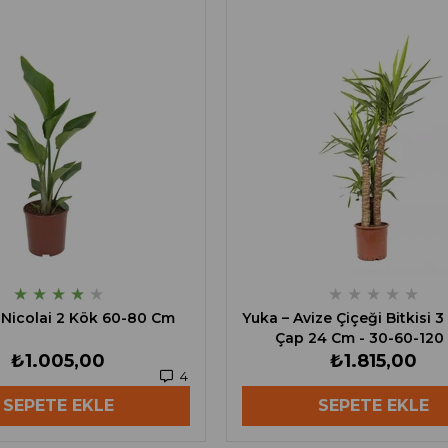
★
★
★
★
★
★
★
★
★
★
e Nicolai 2 Kök 60-80 Cm
Yuka – Avize Çiçeği Bitkisi 3
Çap 24 Cm - 30-60-120
₺1.005,00
₺1.815,00
4
SEPETE EKLE
SEPETE EKLE