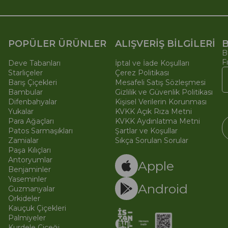
POPÜLER ÜRÜNLER
ALIŞVERİŞ BİLGİLERİ
B
B
F
Deve Tabanları
İptal ve İade Koşulları
Starliçeler
Çerez Politikası
Barış Çiçekleri
Mesafeli Satış Sözleşmesi
Bambular
Gizlilik ve Güvenlik Politikası
Difenbahyalar
Kişisel Verilerin Korunması
Yukalar
KVKK Açık Rıza Metni
Para Ağaçları
KVKK Aydınlatma Metni
Patos Sarmaşıkları
Şartlar ve Koşullar
Zamialar
Sıkça Sorulan Sorular
Paşa Kılıçları
© 
Ti
Antoryumlar
Apple
Benjaminler
Yaseminler
Android
Guzmanyalar
Orkideler
Kauçuk Çiçekleri
Palmiyeler
Kurdele Çiçeği