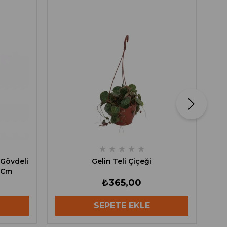
Di
★
★
★
★
★
 Gövdeli
Gelin Teli Çiçeği
 Cm
₺365,00
SEPETE EKLE