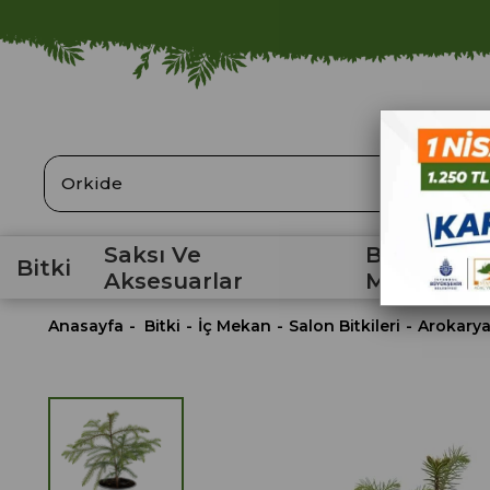
ARA
Saksı Ve
Bahçe
Bitki
Aksesuarlar
Malzemele
Anasayfa
Bitki
İç Mekan
Salon Bitkileri
Arokarya