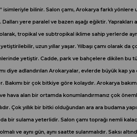
simleriyle bilinir. Salon çamı, Arokarya farklı yönlere uz
r. Dalları yere paralel ve bazen aşağı eğiktir. Yapraklar
 olarak, tropikal ve subtropikal iklime sahip yerlerde 
yetiştirilebilir, uzun yıllar yaşar. Yılbaşı çamı olarak 
lerinde yetiştir. Cadde, park ve bahçelere dikilen bu tü
diye adlandırılan Arokaryalar, evlerde büyük kap ya da s
r. Bakımı bir çok bitkiye göre kolaydır. Arokarya bakımı
ve hava alan bir ortamda konumlandırmanız çok önemlid
ır. Çok yıllık bir bitki olduğundan ara ara budama yapılm
da bir sulama yeterlidir. Salon çamı toprağı nemli kalaca
lmalı ve aynı gün, aynı saatte sulanmalıdır. Saksı altın