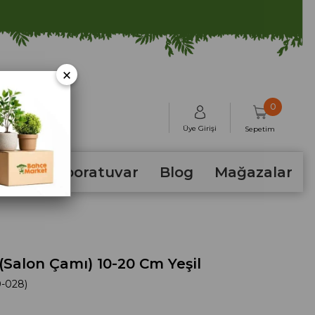
×
0
Üye Girişi
Sepetim
hum
Laboratuvar
Blog
Mağazalar
(Salon Çamı) 10-20 Cm Yeşil
-028)